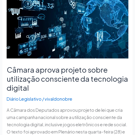
sobre
utilização
consciente
da
tecnologia
digital
Câmara aprova projeto sobre
utilização consciente da tecnologia
digital
Diário Legislativo
/
vivaldonobre
A Câmara dos Deputados aprovou projeto de lei que cria
uma campanha nacional sobre a utilização consciente da
tecnologia digital, inclusive jogos eletrônicos e rede social.
O texto foi aprovado em Plenário nesta quarta-feira (28) e