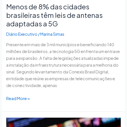
Menos de 8% das cidades
de
antenas
brasileiras têm leis de antenas
adaptadas
adaptadas a 5G
a
5G
Diário Executivo
/
Marina Simas
Presente em mais de 3 mil municípios e beneficiando 140
milhões de brasileiros, a tecnologia 5G enfrenta um entrave
para a expansão. A falta de legislações atualizadas impede
a instalação da infraestrutura necessária para a melhoria do
sinal. Segundo levantamento da Conexis Brasil Digital,
entidade que reúne as empresas de telecomunicações e
de conectividade, apenas
Read More »
Comissão