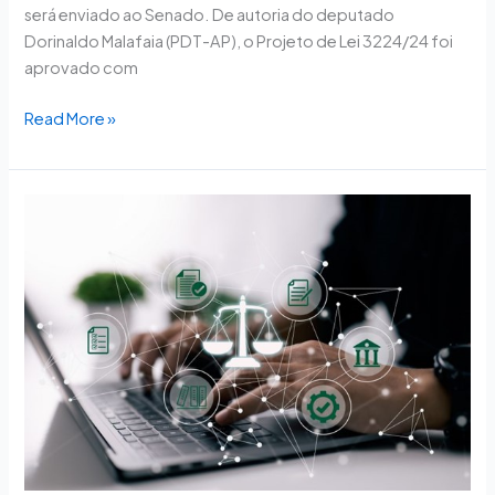
será enviado ao Senado. De autoria do deputado
Dorinaldo Malafaia (PDT-AP), o Projeto de Lei 3224/24 foi
aprovado com
Read More »
Comissão
da
Câmara
promove
seminário
sobre
soberania
digital