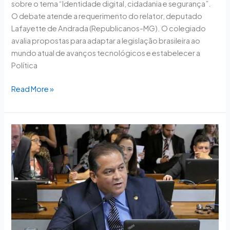
sobre o tema “Identidade digital, cidadania e segurança”.
O debate atende a requerimento do relator, deputado
Lafayette de Andrada (Republicanos-MG). O colegiado
avalia propostas para adaptar a legislação brasileira ao
mundo atual de avanços tecnológicos e estabelecer a
Política
Read More »
Eduardo
Gomes
presidirá
nova
Comissão
de
Comunicação
e
Direito