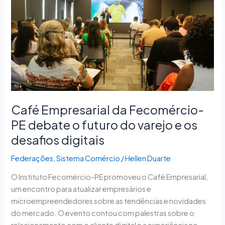
da
Fecomércio-
PE
debate
o
futuro
do
varejo
e
Café Empresarial da Fecomércio-
os
PE debate o futuro do varejo e os
desafios
digitais
desafios digitais
Federações
,
Sistema Comércio
/
Hellen Duarte
O Instituto Fecomércio-PE promoveu o Café Empresarial,
um encontro para atualizar empresários e
microempreendedores sobre as tendências e novidades
do mercado. O evento contou com palestras sobre o