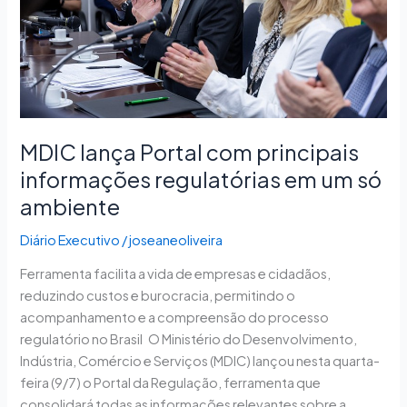
regulatórias
em
um
só
ambiente
MDIC lança Portal com principais
informações regulatórias em um só
ambiente
Diário Executivo
/
joseaneoliveira
Ferramenta facilita a vida de empresas e cidadãos,
reduzindo custos e burocracia, permitindo o
acompanhamento e a compreensão do processo
regulatório no Brasil O Ministério do Desenvolvimento,
Indústria, Comércio e Serviços (MDIC) lançou nesta quarta-
feira (9/7) o Portal da Regulação, ferramenta que
consolidará todas as informações relevantes sobre a