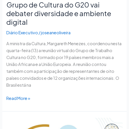
Grupo de Cultura do G20 vai
debater diversidade e ambiente
digital
Diário Executivo
/
joseaneoliveira
A ministra da Cultura, Margareth Menezes, coordenou nesta
quarta-feira (13) a reunião virtual do Grupo de Trabalho
Cultura no G20, formado por 19 países membros mais a
União Africana e a União Europeia. A reunião contou
também com a participação de representantes de oito
países convidados e de 12 organizações internacionais. O
Brasil está na
Read More »
Fecomércio-
RS