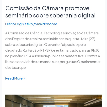
Comissão da Câmara promove
seminário sobre soberania digital
Diário Legislativo
/
vivaldonobre
A Comissão de Ciência, Tecnologia e Inovação da Câmara
dos Deputados realiza seminário nesta quarta-feira (27)
sobre soberania digital. O evento foi pedido pelo
deputado Rui Falcão (PT-SP), e está marcado para as 9h30,
no plenário 13. A audiência pública será interativa. Confira a
lista de convidados e mande suas perguntas O parlamentar
destaca que
Read More »
Café
Empresarial