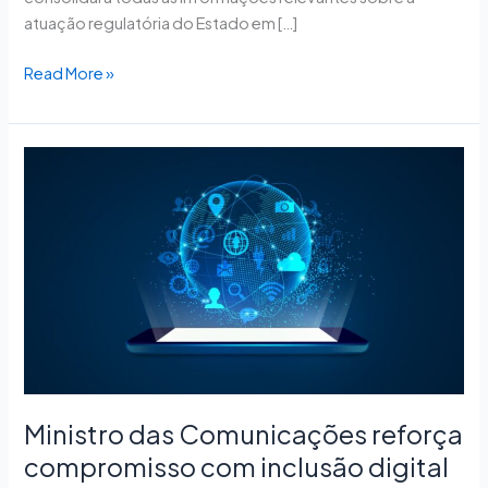
atuação regulatória do Estado em […]
Read More »
Ministro
das
Comunicações
reforça
compromisso
com
inclusão
digital
e
inovação
no
Ministro das Comunicações reforça
segundo
compromisso com inclusão digital
dia