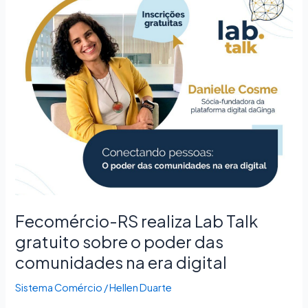
realiza
Lab
Talk
gratuito
sobre
o
poder
das
comunidades
na
era
digital
Fecomércio-RS realiza Lab Talk
gratuito sobre o poder das
comunidades na era digital
Sistema Comércio
/
Hellen Duarte