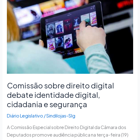
sobre
direito
digital
debate
identidade
digital,
cidadania
e
segurança
Comissão sobre direito digital
debate identidade digital,
cidadania e segurança
Diário Legislativo
/
Sindilojas-Slg
A Comissão Especial sobre Direito Digital da Câmara dos
Deputados promove audiência pública na terça-feira (19)