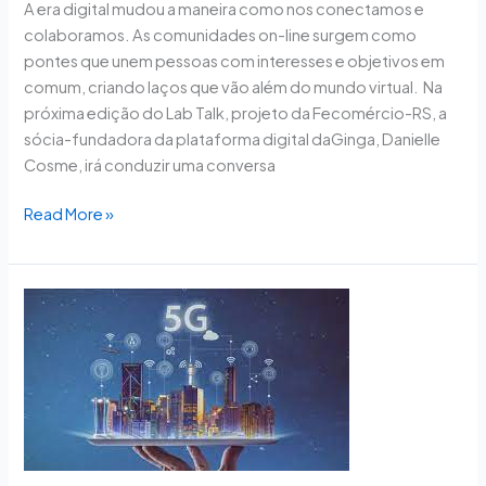
A era digital mudou a maneira como nos conectamos e
colaboramos. As comunidades on-line surgem como
pontes que unem pessoas com interesses e objetivos em
comum, criando laços que vão além do mundo virtual. Na
próxima edição do Lab Talk, projeto da Fecomércio-RS, a
sócia-fundadora da plataforma digital daGinga, Danielle
Cosme, irá conduzir uma conversa
Read More »
Menos
de
8%
das
cidades
brasileiras
têm
leis