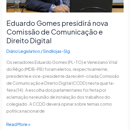
Digital
Eduardo Gomes presidirá nova
Comissão de Comunicação e
Direito Digital
Diário Legislativo
/
Sindilojas-Slg
Os senadores Eduardo Gomes (PL-TO) e Veneziano Vital
do Rêgo (MDB-PB) foram eleitos, respectivamente,
presidente e vice-presidente da recém-criada Comissão
de Comunicação e Direito Digital (CCDD) nesta quarta-
feira (14). A escolha dos parlamentares foi feita por
aclamação na reunião de instalação dos trabalhos do
colegiado. A CCDD deverá opinar sobre temas como
política nacional de
Read More »