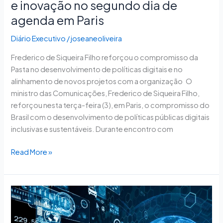
e inovação no segundo dia de
de
agenda
agenda em Paris
em
Diário Executivo
/
joseaneoliveira
Paris
Frederico de Siqueira Filho reforçou o compromisso da
Pasta no desenvolvimento de políticas digitais e no
alinhamento de novos projetos com a organização O
ministro das Comunicações, Frederico de Siqueira Filho,
reforçou nesta terça-feira (3), em Paris, o compromisso do
Brasil com o desenvolvimento de políticas públicas digitais
inclusivas e sustentáveis. Durante encontro com
Read More »
Câmara
aprova
projeto