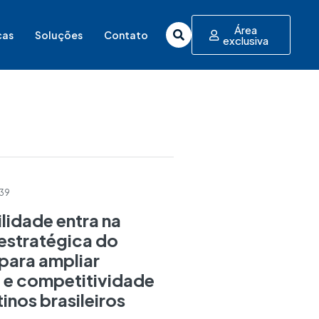
Área
cas
Soluções
Contato
exclusiva
:39
lidade entra na
estratégica do
para ampliar
o e competitividade
inos brasileiros