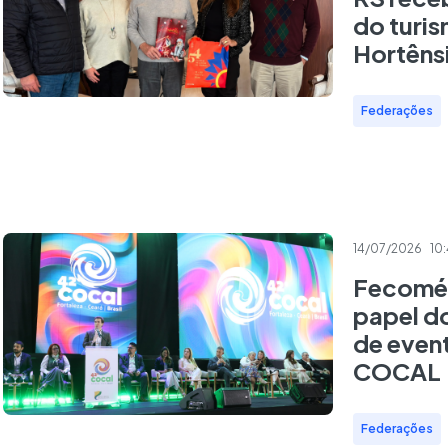
do turi
Hortêns
Federações
14/07/2026
10
Fecomér
papel do
de even
COCAL
Federações