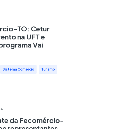
1
cio-TO: Cetur
vento na UFT e
 programa Vai
,
Sistema Comércio
,
Turismo
04
nte da Fecomércio-
be representantes