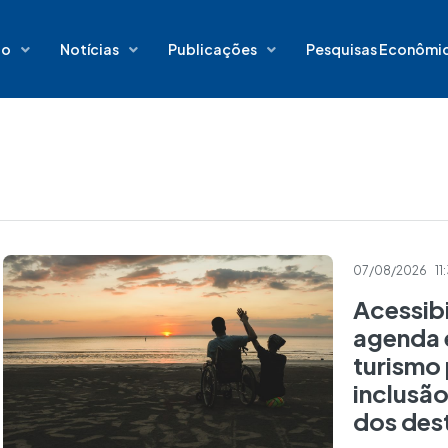
io
Notícias
Publicações
Pesquisas Econômi
07/08/2026
11
Acessibi
agenda 
turismo 
inclusã
dos dest