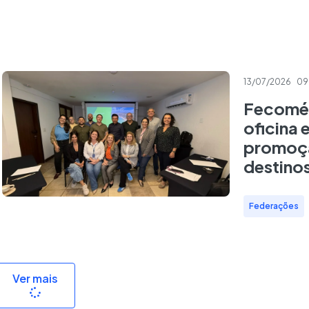
13/07/2026
09
Fecomér
oficina 
promoçã
destino
Federações
Ver mais