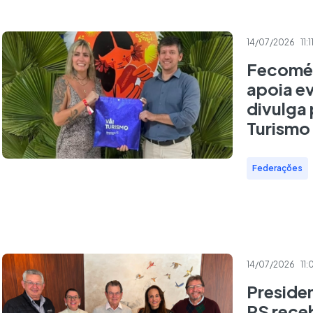
14/07/2026
11:1
Fecomér
apoia e
divulga
Turismo
Federações
14/07/2026
11:
Preside
RS rece