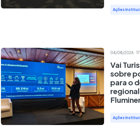
Ações Instituc
04/08/2026
17
Vai Turi
sobre po
para o 
regiona
Flumine
Ações Instituc