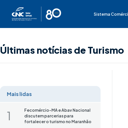
Ir
para
Sistema Comérc
o
conteúdo
Últimas notícias de Turismo
Mais lidas
Fecomércio-MA e Abav Nacional
discutem parcerias para
fortalecer o turismo no Maranhão