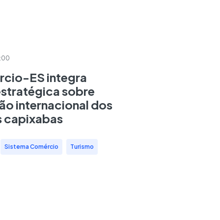
:00
cio-ES integra
estratégica sobre
o internacional dos
s capixabas
,
Sistema Comércio
,
Turismo