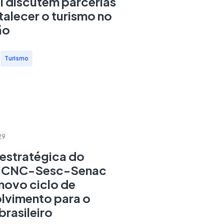
l discutem parcerias
talecer o turismo no
ão
,
Turismo
29
estratégica do
a CNC-Sesc-Senac
novo ciclo de
lvimento para o
brasileiro