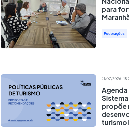
Naciona
para for
Maranh
Federações
21/07/2026
15:
Agenda 
Sistem
propõe 
desenvo
turismo 