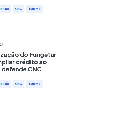
ionais
,
CNC
,
Turismo
23
zação do Fungetur
pliar crédito ao
, defende CNC
ionais
,
CNC
,
Turismo