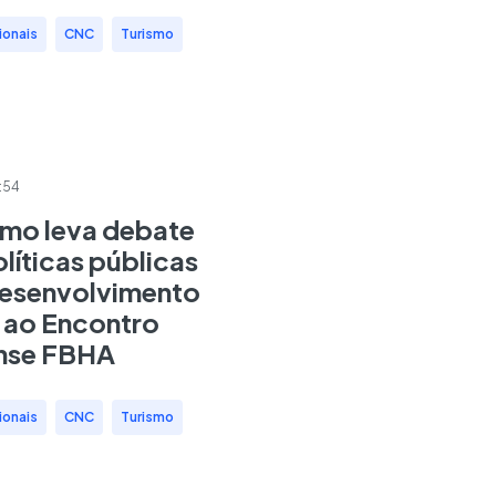
ionais
,
CNC
,
Turismo
:54
smo leva debate
líticas públicas
desenvolvimento
l ao Encontro
nse FBHA
ionais
,
CNC
,
Turismo