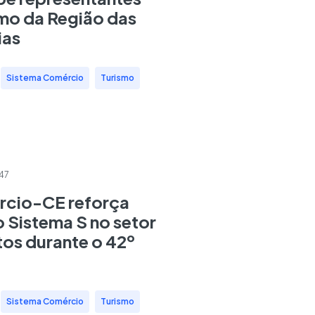
smo da Região das
ias
,
Sistema Comércio
,
Turismo
:47
cio-CE reforça
 Sistema S no setor
tos durante o 42º
,
Sistema Comércio
,
Turismo