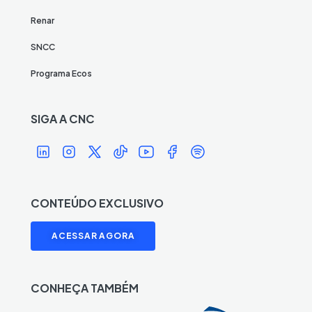
Renar
SNCC
Programa Ecos
SIGA A CNC
Í
Í
Í
Í
Í
Í
Í
c
c
c
c
c
c
c
o
o
o
o
o
o
o
n
n
n
n
n
n
n
CONTEÚDO EXCLUSIVO
e
e
e
e
e
e
e
L
I
X
T
Y
F
S
ACESSAR AGORA
i
n
A
i
o
a
p
n
s
n
k
u
c
o
k
t
t
T
T
e
t
CONHEÇA TAMBÉM
e
a
i
o
u
b
i