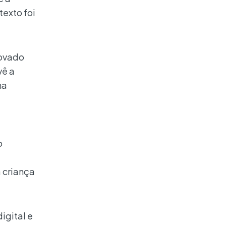
texto foi
rovado
vê a
ma
o
 criança
igital e