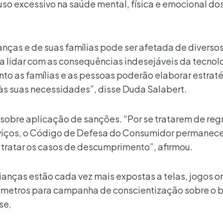
 uso excessivo na saúde mental, física e emocional do
ianças e de suas famílias pode ser afetada de divers
 lidar com as consequências indesejáveis da tecnol
to as famílias e as pessoas poderão elaborar estrat
s suas necessidades”, disse Duda Salabert.
to sobre aplicação de sanções. “Por se tratarem de reg
rviços, o Código de Defesa do Consumidor permanece
tratar os casos de descumprimento”, afirmou.
ianças estão cada vez mais expostas a telas, jogos on
arâmetros para campanha de conscientização sobre o 
se.