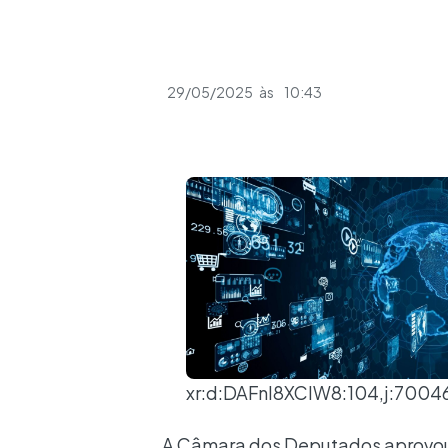
29/05/2025
às
10:43
xr:d:DAFnl8XClW8:104,j:7004
A Câmara dos Deputados aprovou 