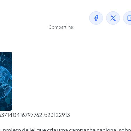
Compartilhe:
637140416797762,t:23122913
projeto de lei que cria uma campanha nacional sobr