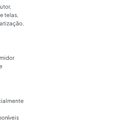
utor,
e telas,
matização,
umidor
e
ncialmente
poníveis