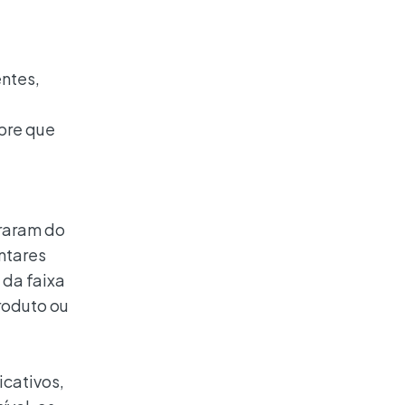
entes,
mpre que
iraram do
ntares
 da faixa
roduto ou
icativos,