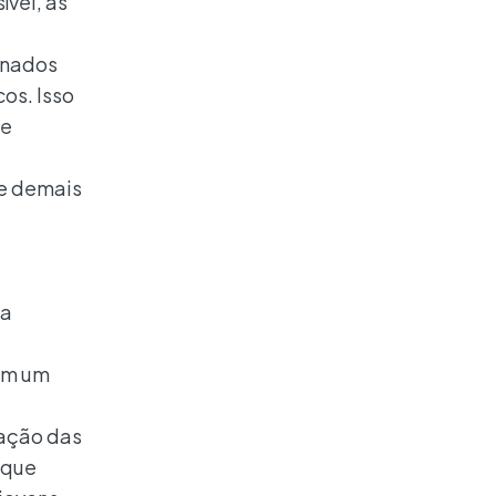
ível, as
inados
os. Isso
de
 e demais
ma
xam um
lação das
 que