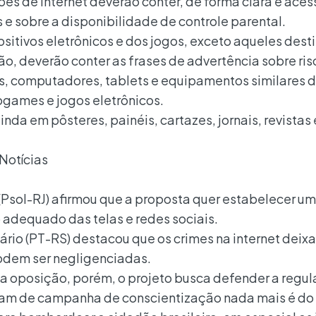
ões de internet deverão conter, de forma clara e acess
 e sobre a disponibilidade de controle parental.
sitivos eletrônicos e dos jogos, exceto aqueles dest
, deverão conter as frases de advertência sobre risc
, computadores, tablets e equipamentos similares 
ogames e jogos eletrônicos.
inda em pôsteres, painéis, cartazes, jornais, revistas
Notícias
Psol-RJ) afirmou que a proposta quer estabelecer u
 adequado das telas e redes sociais.
ário (PT-RS) destacou que os crimes na internet dei
podem ser negligenciadas.
a oposição, porém, o projeto busca defender a regu
mam de campanha de conscientização nada mais é do