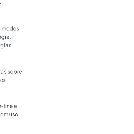
s
os modos
ogia.
égias
ras sobre
 o
-line e
bom uso