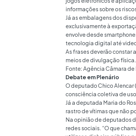
jogos eletrônicos e aplicaç
informações sobre os riscos
Já as embalagens dos dispo
exclusivamente à exportação
envolve desde smartphones
tecnologia digital até vide
As frases deverão constar a
meios de divulgação física.
Fonte: Agência Câmara de 
Debate em Plenário
O deputado Chico Alencar (
consciência coletiva de uso
Já a deputada Maria do Ros
rastro de vítimas que não 
Na opinião de deputados d
redes sociais. “O que cha