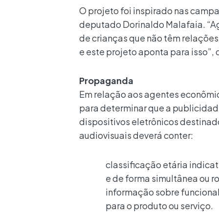
O projeto foi inspirado nas camp
deputado Dorinaldo Malafaia. “Ag
de crianças que não têm relações
e este projeto aponta para isso”, 
Propaganda
Em relação aos agentes econômic
para determinar que a publicidade
dispositivos eletrônicos destin
audiovisuais deverá conter:
classificação etária indic
e de forma simultânea ou ro
informação sobre funcional
para o produto ou serviço.