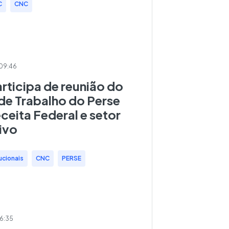
C
,
CNC
09:46
rticipa de reunião do
de Trabalho do Perse
eita Federal e setor
ivo
ucionais
,
CNC
,
PERSE
16:35