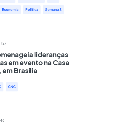
Economia
,
Política
,
Semana S
11:27
menageia lideranças
nas em evento na Casa
 em Brasília
C
,
CNC
:46