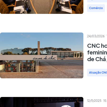
Comércio
,
24/03/2026
CNC ho
femini
de Chá,
Atuação CN
12/11/2025
15