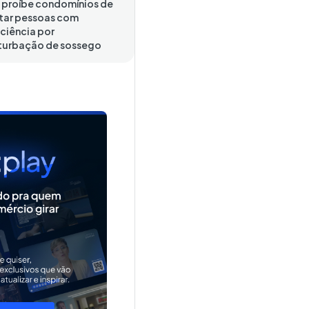
 proíbe condomínios de
tar pessoas com
iciência por
turbação de sossego