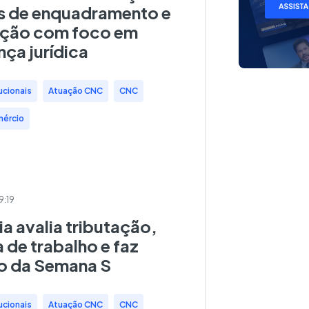
es de enquadramento e
ação com foco em
ça jurídica
ucionais
,
Atuação CNC
,
CNC
,
mércio
9:19
ia avalia tributação,
 de trabalho e faz
o da Semana S
ucionais
,
Atuação CNC
,
CNC
,