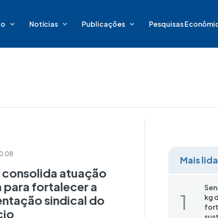
io
Notícias
Publicações
Pesquisas Econômi
10:08
Mais lid
consolida atuação
 para fortalecer a
Sen
entação sindical do
kg d
for
cio
sus