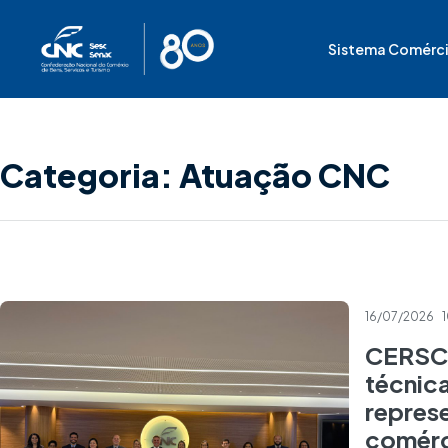
Ir
para
Sistema Comérc
o
conteúdo
Categoria: Atuação CNC
16/07/2026
CERSC 
técnica
repres
comér