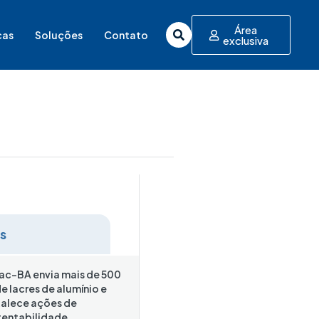
Área
cas
Soluções
Contato
exclusiva
as
ac-BA envia mais de 500
e lacres de alumínio e
talece ações de
tentabilidade