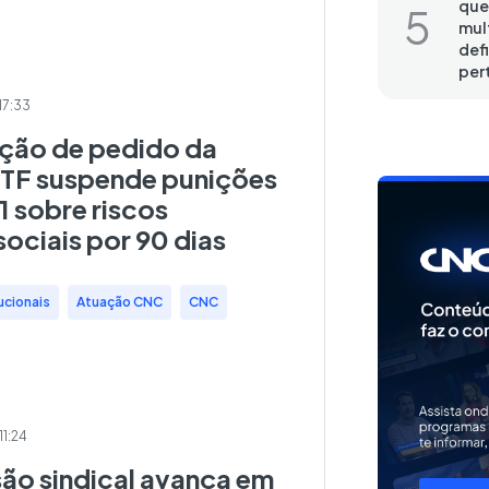
que
mul
def
per
17:33
eção de pedido da
TF suspende punições
 sobre riscos
ociais por 90 dias
ucionais
,
Atuação CNC
,
CNC
11:24
ão sindical avança em