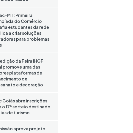
ac-MT: Primeira
mpíada do Comércio
afia estudantes da rede
ica a criar soluções
vadoras para problemas
s
 edição da Feira IHGF
hi promove uma das
ores plataformas de
necimento de
esanato e decoração
c Goiás abre inscrições
a o 17º sorteio destinado
uias de turismo
issão aprova projeto