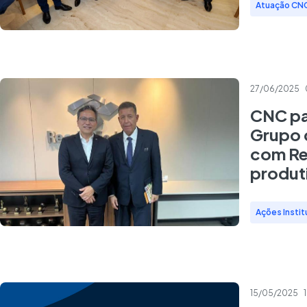
Atuação CN
27/06/2025
CNC pa
Grupo 
com Rec
produt
Ações Instit
15/05/2025