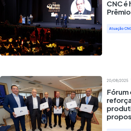
CNC é 
Prêmio
Atuação CN
20/08/2025
Fórum 
reforç
produt
propost