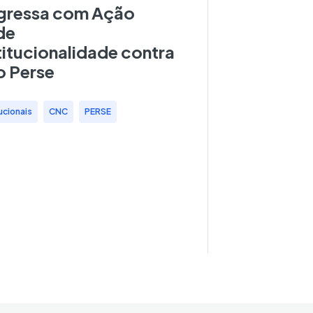
gressa com Ação
de
itucionalidade contra
o Perse
ucionais
,
CNC
,
PERSE