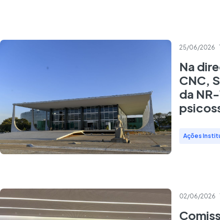
25/06/2026
Na dir
CNC, S
da NR-1
psicoss
Ações Instit
02/06/2026
Comiss