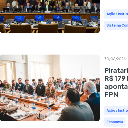
Ações Instit
Sistema Co
30/06/2026
Piratar
R$ 179
aponta
FPN
Ações Instit
Economia