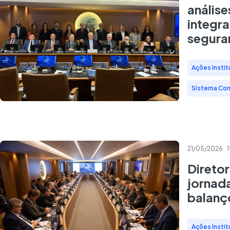
anális
integr
seguran
Ações Instit
Sistema Co
21/05/2026
1
Diretor
jornada
balanç
Ações Instit