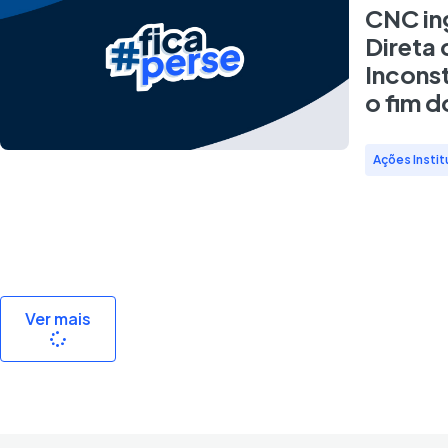
CNC in
Direta 
Inconst
o fim d
Ações Instit
Ver mais