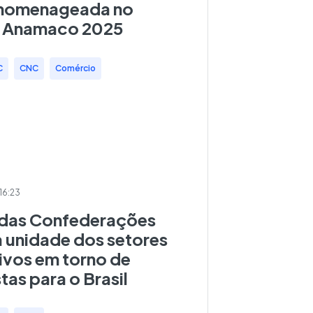
homenageada no
 Anamaco 2025
C
,
CNC
,
Comércio
16:23
das Confederações
a unidade dos setores
ivos em torno de
as para o Brasil