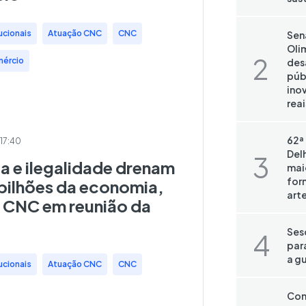
ucionais
,
Atuação CNC
,
CNC
,
Sen
Oli
mércio
des
públ
ino
reai
62ª
17:40
Del
ia e ilegalidade drenam
mai
for
 bilhões da economia,
art
 CNC em reunião da
Ses
par
a g
ucionais
,
Atuação CNC
,
CNC
,
Com