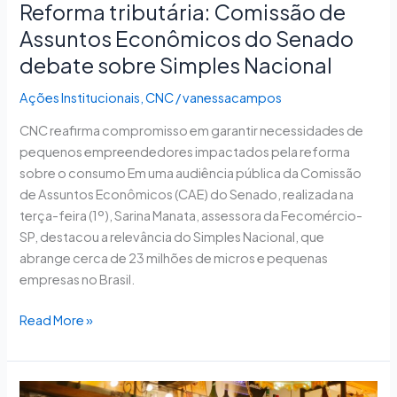
Reforma tributária: Comissão de
Assuntos Econômicos do Senado
debate sobre Simples Nacional
Ações Institucionais
,
CNC
/
vanessacampos
CNC reafirma compromisso em garantir necessidades de
pequenos empreendedores impactados pela reforma
sobre o consumo Em uma audiência pública da Comissão
de Assuntos Econômicos (CAE) do Senado, realizada na
terça-feira (1º), Sarina Manata, assessora da Fecomércio-
SP, destacou a relevância do Simples Nacional, que
abrange cerca de 23 milhões de micros e pequenas
empresas no Brasil.
Read More »
Audiência