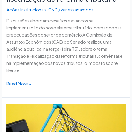
Ações Institucionais
,
CNC
/
vanessacampos
Discussões abordam desafios e avanços na
implementação do novo sistema tributário, com foco nas
preocupações do setor de comércio A Comissão de
Assuntos Econômicos (CAE) do Senado realizou uma
audiência pública, na terça-feira (15), sobre o tema
Transição e Fiscalização da reforma tributária, com ênfase
na implementação dos novos tributos, o Imposto sobre
Bens e
Read More »
CAE
debate
impacto
da