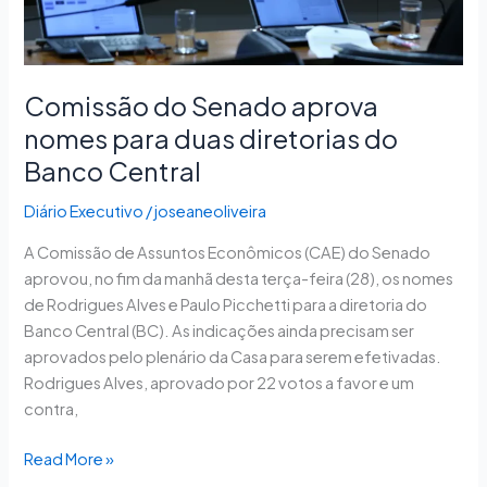
do
Banco
Central
Comissão do Senado aprova
nomes para duas diretorias do
Banco Central
Diário Executivo
/
joseaneoliveira
A Comissão de Assuntos Econômicos (CAE) do Senado
aprovou, no fim da manhã desta terça-feira (28), os nomes
de Rodrigues Alves e Paulo Picchetti para a diretoria do
Banco Central (BC). As indicações ainda precisam ser
aprovados pelo plenário da Casa para serem efetivadas.
Rodrigues Alves, aprovado por 22 votos a favor e um
contra,
Read More »