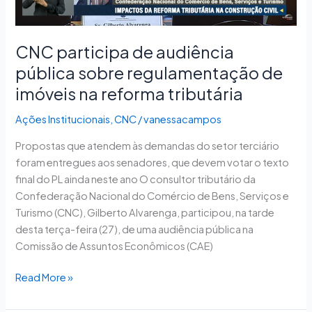
imóveis
na
reforma
CNC participa de audiência
tributária
pública sobre regulamentação de
imóveis na reforma tributária
Ações Institucionais
,
CNC
/
vanessacampos
Propostas que atendem às demandas do setor terciário
foram entregues aos senadores, que devem votar o texto
final do PL ainda neste ano O consultor tributário da
Confederação Nacional do Comércio de Bens, Serviços e
Turismo (CNC), Gilberto Alvarenga, participou, na tarde
desta terça-feira (27), de uma audiência pública na
Comissão de Assuntos Econômicos (CAE)
Read More »