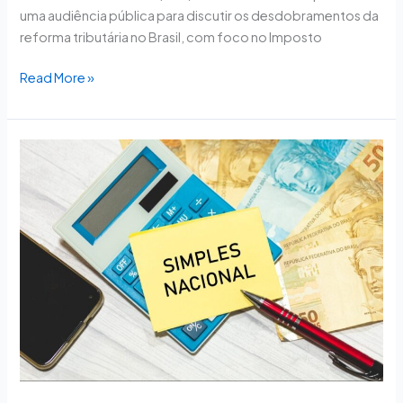
uma audiência pública para discutir os desdobramentos da
reforma tributária no Brasil, com foco no Imposto
Read More »
Reforma
tributária:
Comissão
de
Assuntos
Econômicos
do
Senado
debate
sobre
Simples
Nacional