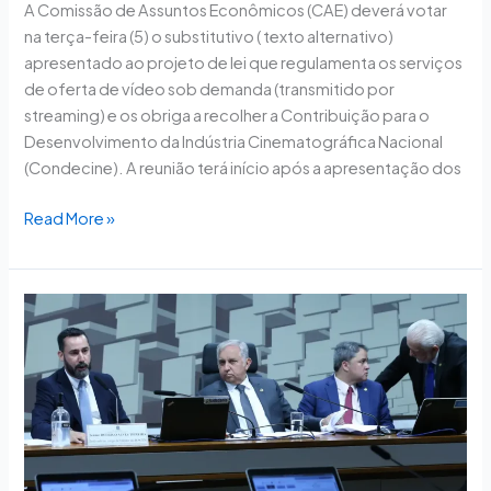
A Comissão de Assuntos Econômicos (CAE) deverá votar
na terça-feira (5) o substitutivo ( texto alternativo)
apresentado ao projeto de lei que regulamenta os serviços
de oferta de vídeo sob demanda (transmitido por
streaming) e os obriga a recolher a Contribuição para o
Desenvolvimento da Indústria Cinematográfica Nacional
(Condecine). A reunião terá início após a apresentação dos
Read More »
Comissão
do
Senado
aprova
nomes
para
duas
diretorias