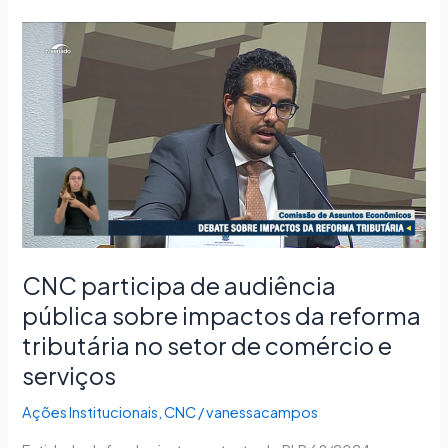
CNC
participa
de
audiência
pública
sobre
impactos
da
reforma
tributária
no
CNC participa de audiência
setor
pública sobre impactos da reforma
de
tributária no setor de comércio e
comércio
e
serviços
serviços
Ações Institucionais
,
CNC
/
vanessacampos