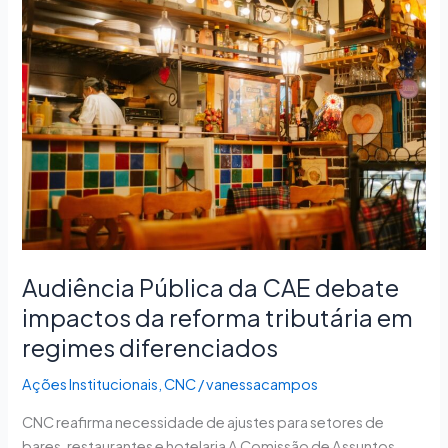
Pública
da
CAE
debate
impactos
da
reforma
tributária
em
regimes
diferenciados
Audiência Pública da CAE debate
impactos da reforma tributária em
regimes diferenciados
Ações Institucionais
,
CNC
/
vanessacampos
CNC reafirma necessidade de ajustes para setores de
bares, restaurantes e hotelaria A Comissão de Assuntos