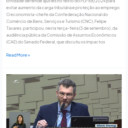
Entidade defende ajustes no texto do PLP 68/2024 para
evitar aumento da carga tributária e proteção ao emprego
O economista-chefe da Confederação Nacional do
Comércio de Bens, Serviços e Turismo (CNC), Felipe
Tavares, participou, nesta terça-feira (3 de setembro), da
audiência pública da Comissão de Assuntos Econômicos
(CAE) do Senado Federal, que discutiu os impactos
Read More »
CNC
participa
de
audiência
pública
sobre
regulamentação
de