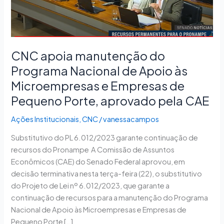
de
Apoio
às
Microempresas
CNC apoia manutenção do
e
Programa Nacional de Apoio às
Empresas
de
Microempresas e Empresas de
Pequeno
Pequeno Porte, aprovado pela CAE
Porte,
aprovado
Ações Institucionais
,
CNC
/
vanessacampos
pela
Substitutivo do PL 6.012/2023 garante continuação de
CAE
recursos do Pronampe A Comissão de Assuntos
Econômicos (CAE) do Senado Federal aprovou, em
decisão terminativa nesta terça-feira (22), o substitutivo
do Projeto de Lei nº 6.012/2023, que garante a
continuação de recursos para a manutenção do Programa
Nacional de Apoio às Microempresas e Empresas de
Pequeno Porte […]