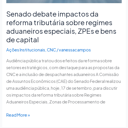
especiais,
ZPEs
Senado debate impactos da
e
reforma tributária sobre regimes
bens
aduaneiros especiais, ZPEs e bens
de
capital
de capital
Ações Institucionais
,
CNC
/
vanessacampos
Audiência pública tratou dos efeitos da reforma sobre
setores estratégicos, com destaque para as propostas da
CNC e a inclusão de despachantes aduaneiros A Comissão
de Assuntos Econômicos (CAE) do Senado Federal realizou
uma audiência pública, hoje, 17 de setembro, para discutir
os impactos da reforma tributária sobre Regimes
Aduaneiros Especiais, Zonas de Processamento de
Read More »