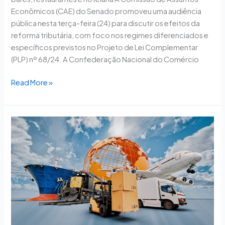
Econômicos (CAE) do Senado promoveu uma audiência
pública nesta terça-feira (24) para discutir os efeitos da
reforma tributária, com foco nos regimes diferenciados e
específicos previstos no Projeto de Lei Complementar
(PLP) nº 68/24. A Confederação Nacional do Comércio
Read More »
Senado
debate
impactos
da
reforma
tributária
sobre
regimes
aduaneiros