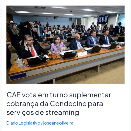
CAE
vota
em
turno
suplementar
cobrança
da
Condecine
para
serviços
de
streaming
CAE vota em turno suplementar
cobrança da Condecine para
serviços de streaming
Diário Legislativo
/
joseaneoliveira