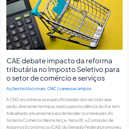
reforma
tributária
no
Imposto
Seletivo
para
o
setor
de
CAE debate impacto da reforma
comércio
tributária no Imposto Seletivo para
e
o setor de comércio e serviços
serviços
Ações Institucionais
,
CNC
/
vanessacampos
A CNC reconhece as especificidades dos setores que
serão diretamente impactados pela incidência do IS e tem
trabalhado ativamente para defender os interesses do
Sistema Comércio Nesta terça-feira (8), a Comissão de
Assuntos Econômicos (CAE) do Senado Federal promoveu