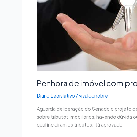
pode
ter
prioridade
Penhora de imóvel com pro
Diário Legislativo
/
vivaldonobre
Aguarda deliberação do Senado o projeto de l
sobre tributos imobiliários, havendo dúvida 
qual incidiram os tributos. Já aprovado