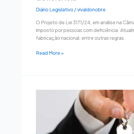
Diário Legislativo
/
vivaldonobre
O Projeto de Lei 3171/24, em análise na Câm
imposto por pessoas com deficiência. Atualm
fabricação nacional, entre outras regras.
Read More »
Penhora
de
imóvel
com
propriedade
questionada