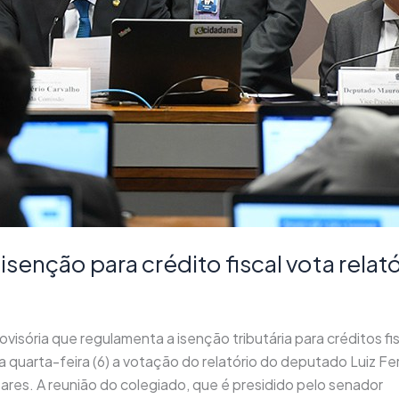
senção para crédito fiscal vota relató
rovisória que regulamenta a isenção tributária para créditos f
 quarta-feira (6) a votação do relatório do deputado Luiz 
es. A reunião do colegiado, que é presidido pelo senador