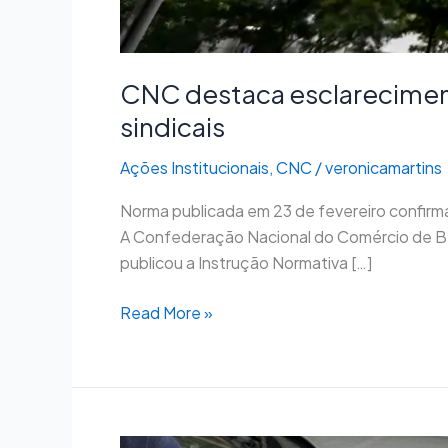
CNC destaca esclareciment
sindicais
Ações Institucionais
,
CNC
/
veronicamartins
Norma publicada em 23 de fevereiro confirma
A Confederação Nacional do Comércio de Ben
publicou a Instrução Normativa […]
Read More »
Projeto