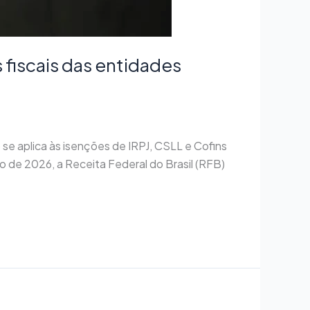
fiscais das entidades
se aplica às isenções de IRPJ, CSLL e Cofins
 de 2026, a Receita Federal do Brasil (RFB)