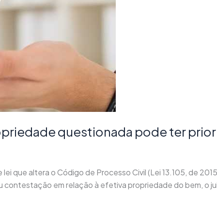
priedade questionada pode ter prio
ei que altera o Código de Processo Civil (Lei 13.105, de 201
ou contestação em relação à efetiva propriedade do bem, o ju