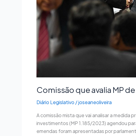
quarta
Comissão que avalia MP de i
Diário Legislativo
/
joseaneoliveira
A comissão mista que vai analisar a medida p
investimentos (MP 1.185/2023) agendou para
emendas foram apresentadas por parlamentar