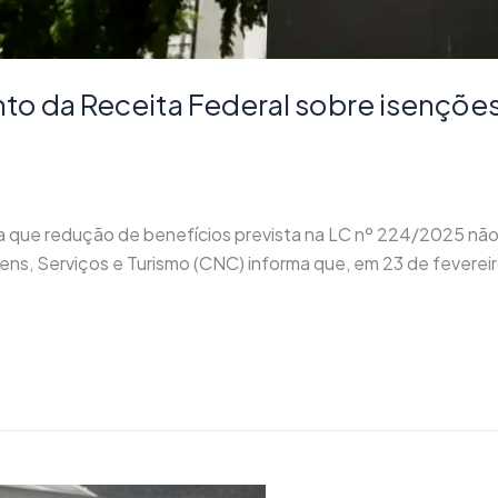
o da Receita Federal sobre isenções 
 que redução de benefícios prevista na LC nº 224/2025 não 
s, Serviços e Turismo (CNC) informa que, em 23 de fevereiro