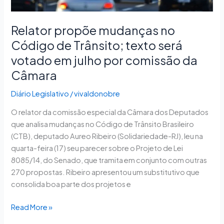
por
comissão
Relator propõe mudanças no
da
Código de Trânsito; texto será
Câmara
votado em julho por comissão da
Câmara
Diário Legislativo
/
vivaldonobre
O relator da comissão especial da Câmara dos Deputados
que analisa mudanças no Código de Trânsito Brasileiro
(CTB), deputado Aureo Ribeiro (Solidariedade-RJ), leu na
quarta-feira (17) seu parecer sobre o Projeto de Lei
8085/14, do Senado, que tramita em conjunto com outras
270 propostas. Ribeiro apresentou um substitutivo que
consolida boa parte dos projetos e
Read More »