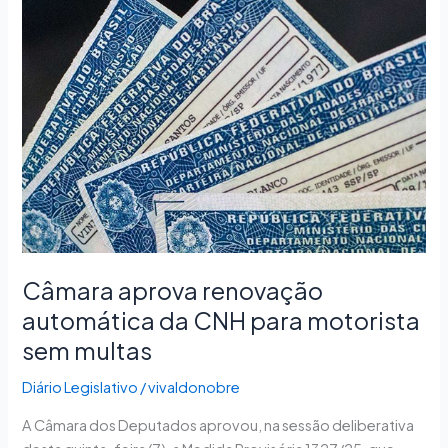
aprova
renovação
automática
da
CNH
para
motorista
sem
multas
Câmara aprova renovação
automática da CNH para motorista
sem multas
Diário Legislativo
/
vivaldonobre
A Câmara dos Deputados aprovou, na sessão deliberativa