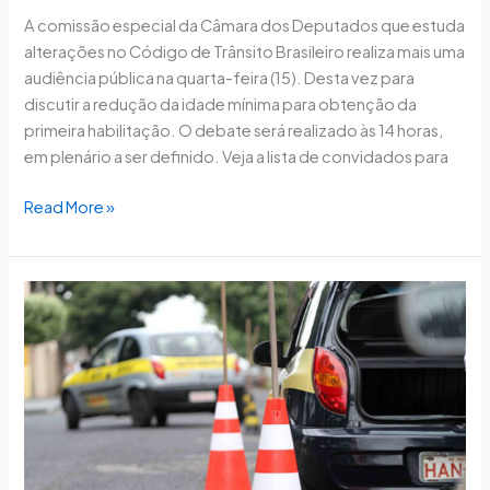
A comissão especial da Câmara dos Deputados que estuda
alterações no Código de Trânsito Brasileiro realiza mais uma
audiência pública na quarta-feira (15). Desta vez para
discutir a redução da idade mínima para obtenção da
primeira habilitação. O debate será realizado às 14 horas,
em plenário a ser definido. Veja a lista de convidados para
Read More »
Comissão
mista
da
MP
sobre
renovação
da
CNH