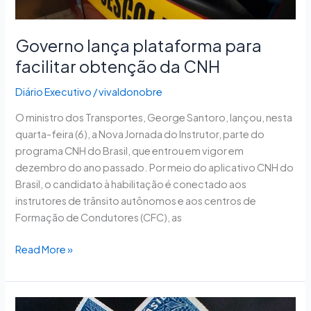
Governo lança plataforma para
facilitar obtenção da CNH
Diário Executivo
/
vivaldonobre
O ministro dos Transportes, George Santoro, lançou, nesta
quarta-feira (6), a Nova Jornada do Instrutor, parte do
programa CNH do Brasil, que entrou em vigor em
dezembro do ano passado. Por meio do aplicativo CNH do
Brasil, o candidato à habilitação é conectado aos
instrutores de trânsito autônomos e aos centros de
Formação de Condutores (CFC), as
Read More »
Comissão