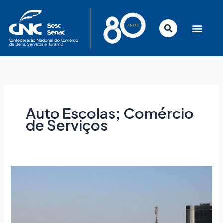
Ir
para
o
conteúdo
Auto Escolas; Comércio
de Serviços
Comissão
pode
votar
na
quarta