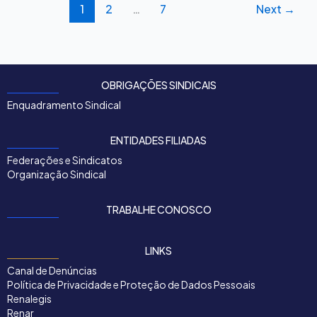
1
2
…
7
Next
→
OBRIGAÇÕES SINDICAIS
Enquadramento Sindical
ENTIDADES FILIADAS
Federações e Sindicatos
Organização Sindical
TRABALHE CONOSCO
LINKS
Canal de Denúncias
Política de Privacidade e Proteção de Dados Pessoais
Renalegis
Renar