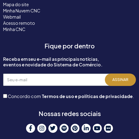
Mapa do site
Minha Nuvem CNC
Webmail
Acesso remoto
Minha CNC
Fique por dentro
Receba em seu e-mail as principais notícias,
eventos e novidade do Sistema de Comércio.
Seu
ASSINAR
e-
mail
Concordo com
Termos de uso e políticas de privacidade
.
Nossas redes sociais
F
I
T
S
P
L
Y
F
a
n
w
p
i
i
o
l
c
s
i
o
n
n
u
i