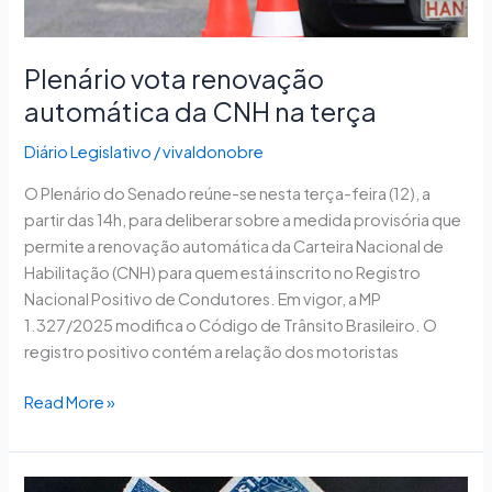
terça
Plenário vota renovação
automática da CNH na terça
Diário Legislativo
/
vivaldonobre
O Plenário do Senado reúne-se nesta terça-feira (12), a
partir das 14h, para deliberar sobre a medida provisória que
permite a renovação automática da Carteira Nacional de
Habilitação (CNH) para quem está inscrito no Registro
Nacional Positivo de Condutores. Em vigor, a MP
1.327/2025 modifica o Código de Trânsito Brasileiro. O
registro positivo contém a relação dos motoristas
Read More »
Câmara