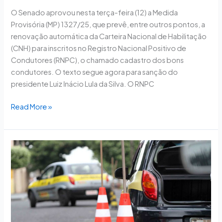
O Senado aprovou nesta terça-feira (12) a Medida
Provisória (MP) 1327/25, que prevê, entre outros pontos, a
renovação automática da Carteira Nacional de Habilitação
(CNH) para inscritos no Registro Nacional Positivo de
Condutores (RNPC), o chamado cadastro dos bons
condutores. O texto segue agora para sanção do
presidente Luiz Inácio Lula da Silva. O RNPC
Read More »
Plenário
vota
renovação
automática
da
CNH
na