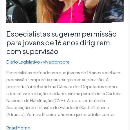
dirigirem
com
supervisão
Especialistas sugerem permissão
para jovens de 16 anos dirigirem
com supervisão
Diário Legislativo
/
vivaldonobre
Especialistas defenderam que jovens de 16 anos recebam
permissão temporária para dirigir com supervisão. A
proposta foi debatida na Câmara dos Deputados como
alternativa à redução da idade mínima para obter a Carteira
Nacional de Habilitação (CNH). A representante da
Associação de Trânsito do Estado de Santa Catarina
(Atraesc), Yomara Ribeiro, afirmou que os adolescentes
Read More »