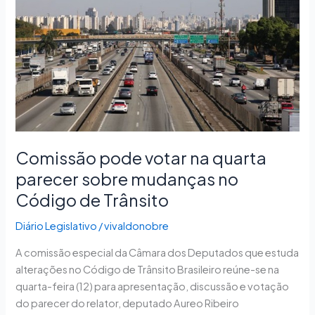
parecer
sobre
mudanças
no
Código
de
Trânsito
Comissão pode votar na quarta
parecer sobre mudanças no
Código de Trânsito
Diário Legislativo
/
vivaldonobre
A comissão especial da Câmara dos Deputados que estuda
alterações no Código de Trânsito Brasileiro reúne-se na
quarta-feira (12) para apresentação, discussão e votação
do parecer do relator, deputado Aureo Ribeiro