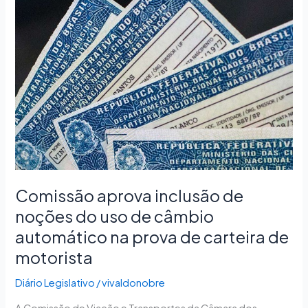
aprova
inclusão
de
noções
do
uso
de
câmbio
automático
na
prova
Comissão aprova inclusão de
de
carteira
noções do uso de câmbio
de
automático na prova de carteira de
motorista
motorista
Diário Legislativo
/
vivaldonobre