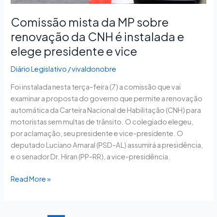
é
instalada
Comissão mista da MP sobre
e
renovação da CNH é instalada e
elege
elege presidente e vice
presidente
e
Diário Legislativo
/
vivaldonobre
vice
Foi instalada nesta terça-feira (7) a comissão que vai
examinar a proposta do governo que permite a renovação
automática da Carteira Nacional de Habilitação (CNH) para
motoristas sem multas de trânsito. O colegiado elegeu,
por aclamação, seu presidente e vice-presidente. O
deputado Luciano Amaral (PSD-AL) assumirá a presidência,
e o senador Dr. Hiran (PP-RR), a vice-presidência.
Read More »