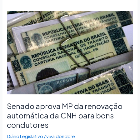
Senado
aprova
MP
da
renovação
automática
da
CNH
para
bons
condutores
Senado aprova MP da renovação
automática da CNH para bons
condutores
Diário Legislativo
/
vivaldonobre