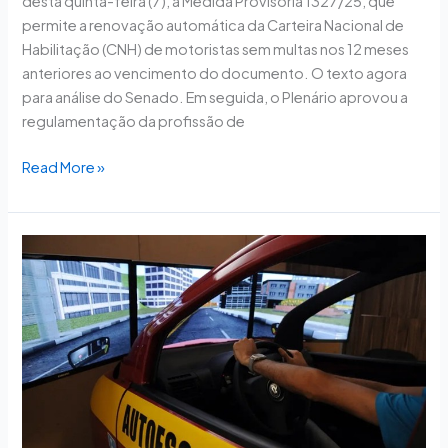
desta quinta-feira (7), a Medida Provisória 1327/25, que
permite a renovação automática da Carteira Nacional de
Habilitação (CNH) de motoristas sem multas nos 12 meses
anteriores ao vencimento do documento. O texto agora
para análise do Senado. Em seguida, o Plenário aprovou a
regulamentação da profissão de
Read More »
Governo
lança
plataforma
para
facilitar
obtenção
da
CNH