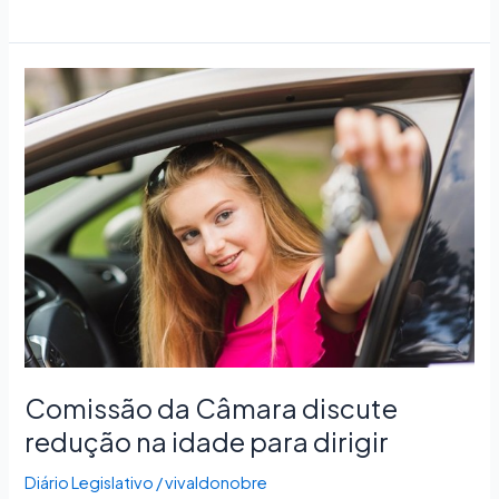
Comissão
da
Câmara
discute
redução
na
idade
para
dirigir
Comissão da Câmara discute
redução na idade para dirigir
Diário Legislativo
/
vivaldonobre