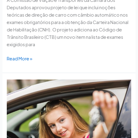
A Comissão de Viação e Transportes da Câmara dos
Deputados aprovou projeto de lei que inclui noções
teóricas de direção de carro com câmbio automático nos
exames obrigatórios para a obtenção da Carteira Nacional
de Habilitação (CNH). O projeto adiciona ao Código de
Trânsito Brasileiro (CTB) um novo item na lista de exames
exigidos para
Read More »
Especialistas
sugerem
permissão
para
jovens
de
16
anos