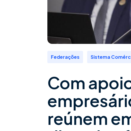
,
Federações
Sistema Comérc
Com apoio
empresário
reúnem e