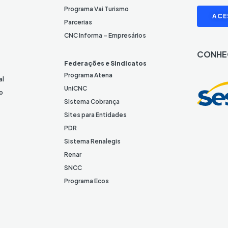
L
I
Programa Vai Turismo
ACE
i
Parcerias
n
CNC Informa – Empresários
k
CONHE
e
Federações e Sindicatos
d
Programa Atena
al
I
UniCNC
o
n
Sistema Cobrança
Sites para Entidades
PDR
Sistema Renalegis
Renar
SNCC
Programa Ecos