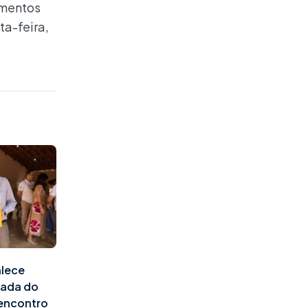
omentos
ta-feira,
alece
pada do
 encontro