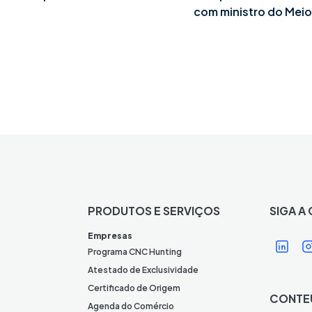
com ministro do Mei
PRODUTOS E SERVIÇOS
SIGA A
Í
Í
Empresas
c
Programa CNC Hunting
o
Atestado de Exclusividade
n
Certificado de Origem
CONTE
e
Agenda do Comércio