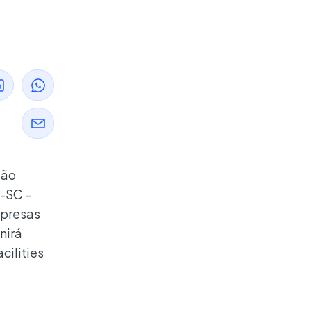
ção
c-SC –
mpresas
nirá
cilities