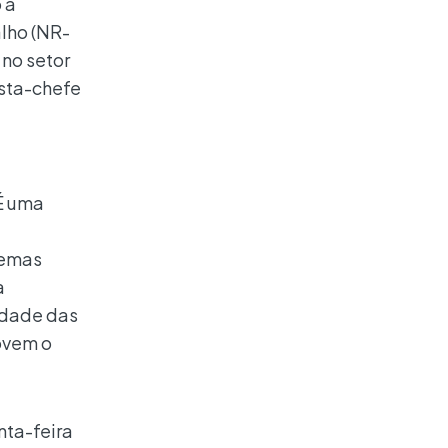
 a
lho (NR-
 no setor
ista-chefe
 É uma
temas
a
idade das
ovem o
nta-feira