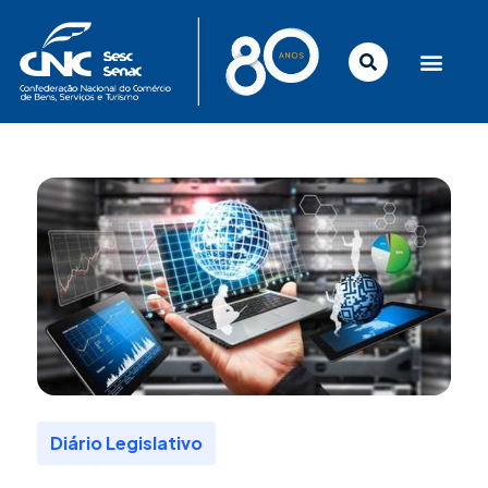
Ir
para
o
conteúdo
Diário Legislativo