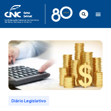
Ir
para
o
conteúdo
Diário Legislativo