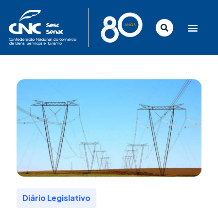
Ir
para
o
conteúdo
Diário Legislativo