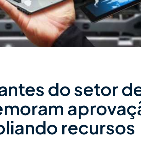
ntes do setor d
emoram aprovaç
pliando recursos