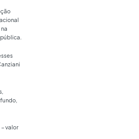
ação
acional
 na
pública.
esses
Canziani
s,
 fundo,
– valor