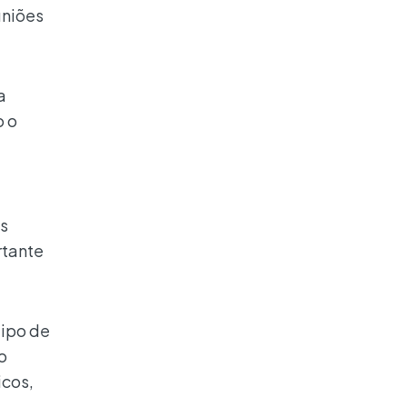
uniões
a
o o
s
rtante
tipo de
o
icos,