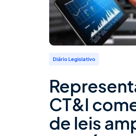
Diário Legislativo
Representa
CT&I com
de leis am