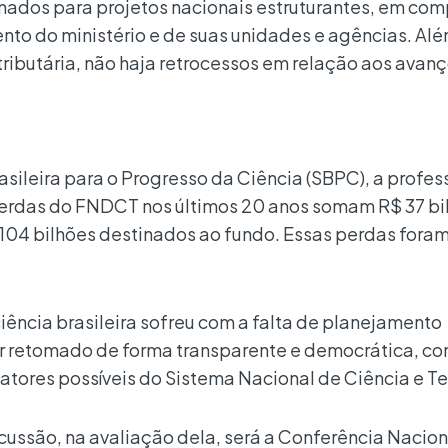
nados para projetos nacionais estruturantes, em co
nto do ministério e de suas unidades e agências. Alé
ributária, não haja retrocessos em relação aos avan
sileira para o Progresso da Ciência (SBPC), a profes
perdas do FNDCT nos últimos 20 anos somam R$ 37 bil
 104 bilhões destinados ao fundo. Essas perdas fora
ciência brasileira sofreu com a falta de planejamento
er retomado de forma transparente e democrática, co
atores possíveis do Sistema Nacional de Ciência e T
cussão, na avaliação dela, será a Conferência Nacion