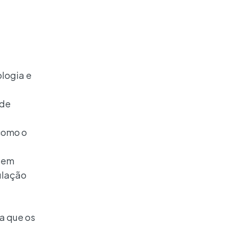
logia e
 de
 como o
e em
ulação
a que os