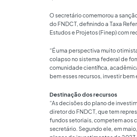
O secretário comemorou a sançã
do FNDCT, definindo a
Taxa Refer
Estudos e Projetos (Finep) com re
“É uma perspectiva muito otimista
colapso no sistema federal de fo
comunidade científica, acadêmic
bem esses recursos, investir bem 
Destinação dos recursos
“As decisões do plano de investi
diretor do FNDCT, que tem represe
fundos setoriais, competem aos c
secretário. Segundo ele, em maio