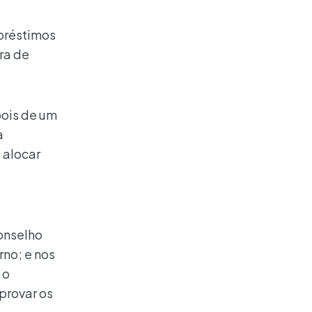
mpréstimos
ra de
pois de um
a
 alocar
onselho
rno; e nos
 o
provar os