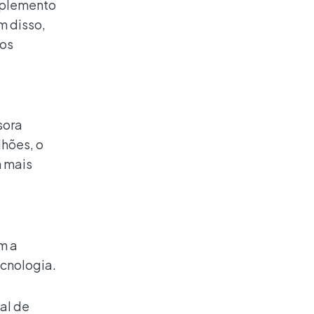
mplemento
m disso,
ços
sora
hões, o
m mais
m a
ecnologia.
al de