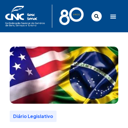
Ir
para
o
conteúdo
Diário Legislativo