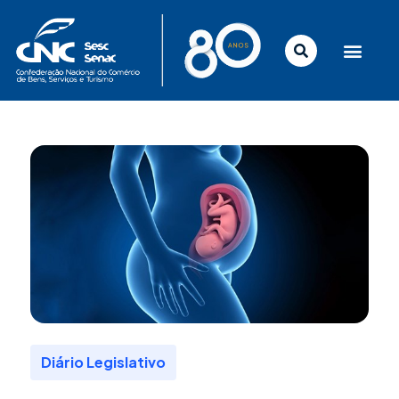
Ir
para
o
conteúdo
Diário Legislativo