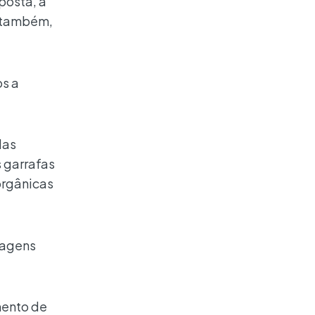
posta, a
, também,
os a
das
 garrafas
orgânicas
lagens
mento de