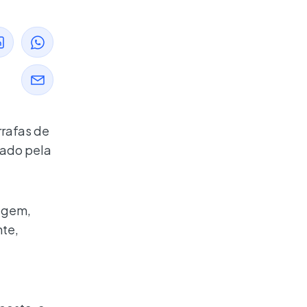
rrafas de
sado pela
agem,
nte,