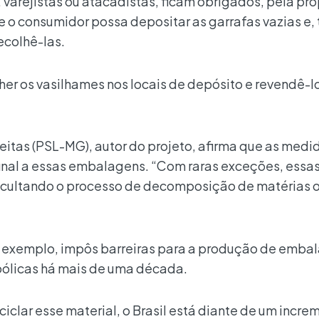
arejistas ou atacadistas, ficam obrigados, pela pro
ue o consumidor possa depositar as garrafas vazias e
ecolhê-las.
lher os vasilhames nos locais de depósito e revendê-l
.
tas (PSL-MG), autor do projeto, afirma que as medi
nal a essas embalagens. “Com raras exceções, essas
dificultando o processo de decomposição de matérias 
r exemplo, impôs barreiras para a produção de emba
oólicas há mais de uma década.
ciclar esse material, o Brasil está diante de um incre