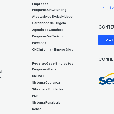
Í
Í
Empresas
c
Programa CNC Hunting
o
Atestado de Exclusividade
n
Certificado de Origem
CONTE
e
Agenda do Comércio
L
I
Programa Vai Turismo
ACE
i
Parcerias
n
CNC Informa – Empresários
k
CONHE
e
Federações e Sindicatos
d
Programa Atena
al
I
UniCNC
o
n
Sistema Cobrança
Sites para Entidades
PDR
Sistema Renalegis
Renar