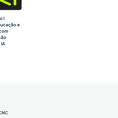
o I
ducação e
l com
ção
 IA
 CNC