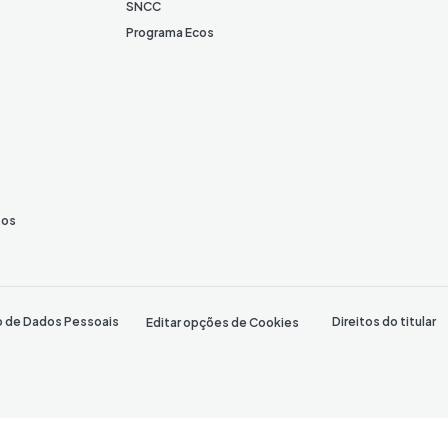
SNCC
Programa Ecos
tos
o de Dados Pessoais
Direitos do titular
Editar opções de Cookies