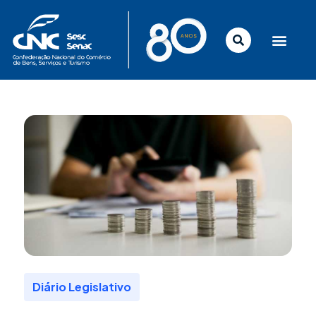
Ir
para
o
conteúdo
Diário Legislativo