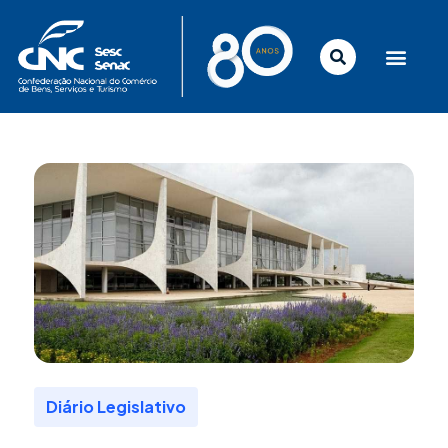
Ir
para
o
conteúdo
Diário Legislativo