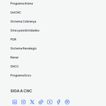
Programa Atena
UniCNC
Sistema Cobrança
Sites para Entidades
PDR
Sistema Renalegis
Renar
SNCC
Programa Ecos
SIGA A CNC
Í
Í
Í
Í
Í
Í
Í
c
c
c
c
c
c
c