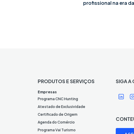
profissional na era da
PRODUTOS E SERVIÇOS
SIGA A
Í
Í
Empresas
c
Programa CNC Hunting
o
Atestado de Exclusividade
n
Certificado de Origem
CONTE
e
Agenda do Comércio
L
I
Programa Vai Turismo