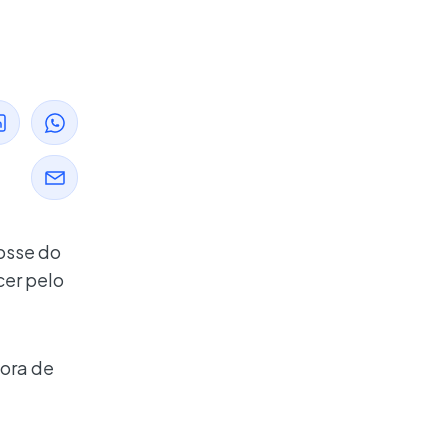
osse do
cer pelo
hora de