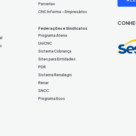
ACE
i
Parcerias
n
CNC Informa – Empresários
k
CONHE
e
Federações e Sindicatos
d
Programa Atena
al
I
UniCNC
o
n
Sistema Cobrança
Sites para Entidades
PDR
Sistema Renalegis
Renar
SNCC
Programa Ecos