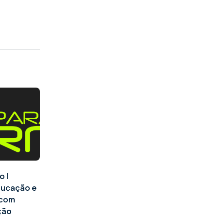
o I
ducação e
l com
ção