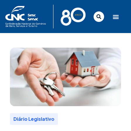
Ir
para
o
conteúdo
Diário Legislativo