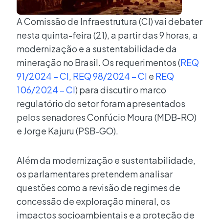
A Comissão de Infraestrutura (CI) vai debater
nesta quinta-feira (21), a partir das 9 horas, a
modernização e a sustentabilidade da
mineração no Brasil. Os requerimentos (
REQ
91/2024 – CI
,
REQ 98/2024 – CI
e
REQ
106/2024 – CI
) para discutir o marco
regulatório do setor foram apresentados
pelos senadores Confúcio Moura (MDB-RO)
e Jorge Kajuru (PSB-GO).
Além da modernização e sustentabilidade,
os parlamentares pretendem analisar
questões como a revisão de regimes de
concessão de exploração mineral, os
impactos socioambientais e a proteção de