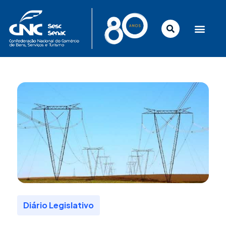
Ir
para
o
conteúdo
Diário Legislativo