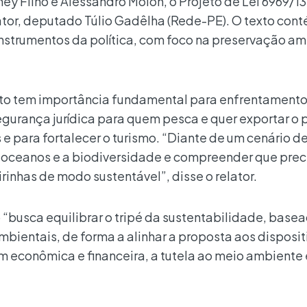
y Filho e Alessandro Molon, o Projeto de Lei 6969/13 
ator, deputado Túlio Gadêlha (Rede-PE). O texto con
e instrumentos da política, com foco na preservação am
jeto tem importância fundamental para enfrentament
egurança jurídica para quem pesca e quer exportar o
 e para fortalecer o turismo. “Diante de um cenário d
s oceanos e a biodiversidade e compreender que pre
inhas de modo sustentável”, disse o relator.
 “busca equilibrar o tripé da sustentabilidade, base
bientais, de forma a alinhar a proposta aos disposit
m econômica e financeira, a tutela ao meio ambiente 