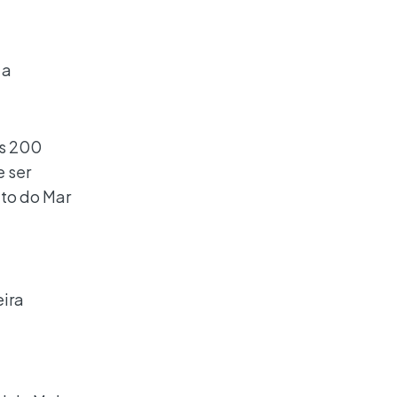
 a
as 200
e ser
ito do Mar
eira