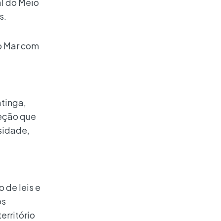
al do Meio
s.
o Mar com
atinga,
teção que
sidade,
 de leis e
os
erritório