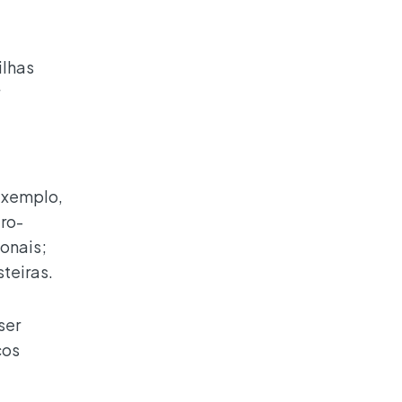
ilhas
exemplo,
ro-
onais;
teiras.
ser
cos