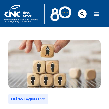
Ir
para
o
conteúdo
Diário Legislativo