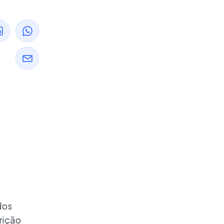
dos
trição