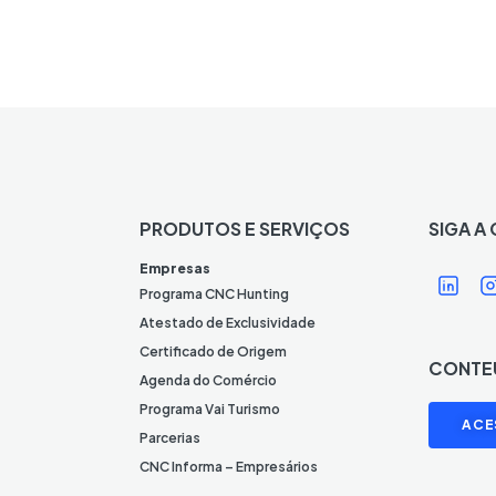
PRODUTOS E SERVIÇOS
SIGA A
Í
Í
Empresas
c
Programa CNC Hunting
o
Atestado de Exclusividade
n
Certificado de Origem
CONTE
e
Agenda do Comércio
L
I
Programa Vai Turismo
ACE
i
Parcerias
n
CNC Informa – Empresários