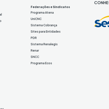
k
CONHE
e
Federações e Sindicatos
d
Programa Atena
al
I
UniCNC
o
n
Sistema Cobrança
Sites para Entidades
PDR
Sistema Renalegis
Renar
SNCC
Programa Ecos
tos