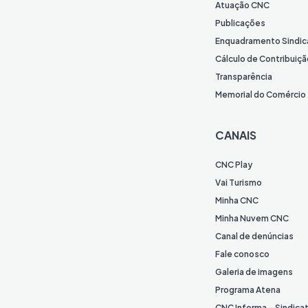
Atuação CNC
Publicações
Enquadramento Sindic
Cálculo de Contribuiçã
Transparência
Memorial do Comércio
CANAIS
CNC Play
Vai Turismo
Minha CNC
Minha Nuvem CNC
Canal de denúncias
Fale conosco
Galeria de imagens
Programa Atena
CNC Informa – Sindica