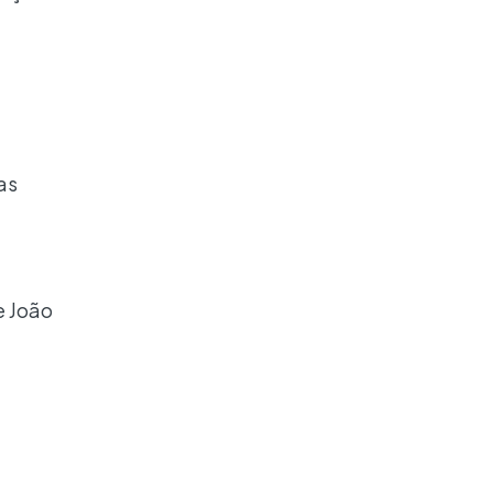
as
e João