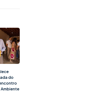
alece
pada do
 encontro
o Ambiente