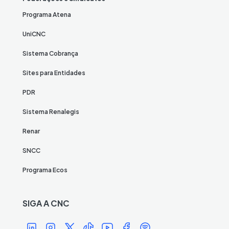
Programa Atena
UniCNC
Sistema Cobrança
Sites para Entidades
PDR
Sistema Renalegis
Renar
SNCC
Programa Ecos
SIGA A CNC
Í
Í
Í
Í
Í
Í
Í