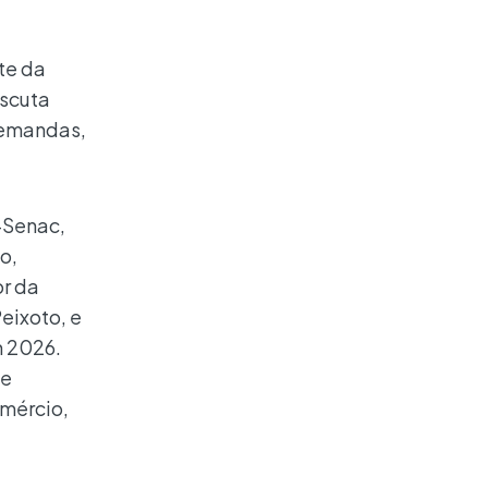
te da
escuta
demandas,
-Senac,
o,
or da
eixoto, e
m 2026.
de
mércio,