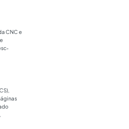
 da CNC e
 e
esc-
CS),
páginas
sado
,