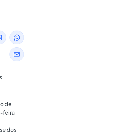
s
io de
-feira
ise dos