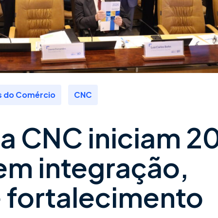
,
 do Comércio
CNC
a CNC iniciam 2
em integração,
 fortalecimento