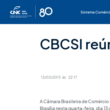
Ir
para
Sistema Comérc
o
conteúdo
CBCSI reú
13/03/2013
às
22:17
A Câmara Brasileira de Comércio 
Brasília nesta quarta-feira, dia 1