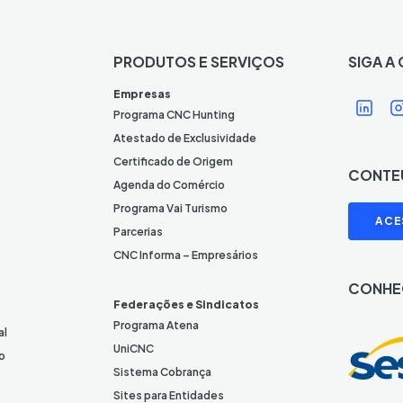
PRODUTOS E SERVIÇOS
SIGA A
Í
Í
Empresas
c
Programa CNC Hunting
o
Atestado de Exclusividade
n
Certificado de Origem
CONTE
e
Agenda do Comércio
L
I
Programa Vai Turismo
ACE
i
Parcerias
n
CNC Informa – Empresários
k
CONHE
e
Federações e Sindicatos
d
Programa Atena
al
I
UniCNC
o
n
Sistema Cobrança
Sites para Entidades