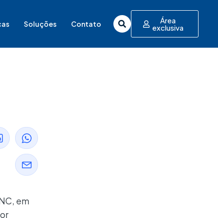
Área
cas
Soluções
Contato
exclusiva
CNC, em
tor