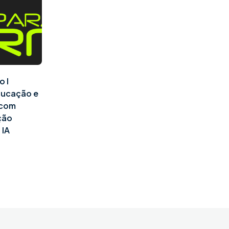
o I
ducação e
l com
ção
 IA