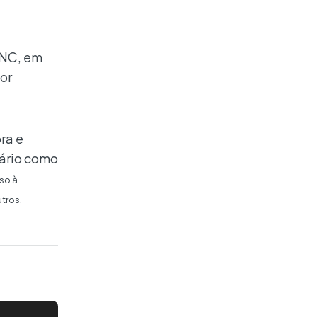
CNC, em
tor
ra e
iário como
so à
tros.