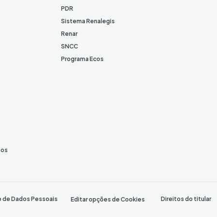
PDR
Sistema Renalegis
Renar
SNCC
Programa Ecos
tos
o de Dados Pessoais
Direitos do titular
Editar opções de Cookies