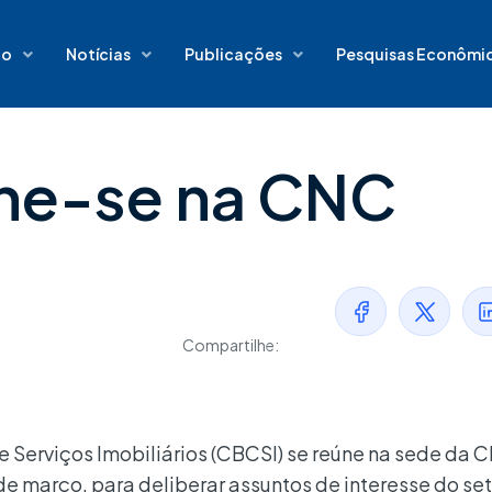
io
Notícias
Publicações
Pesquisas Econômi
ne-se na CNC
Compartilhe:
e Serviços Imobiliários (CBCSI) se reúne na sede da 
3 de março, para deliberar assuntos de interesse do se