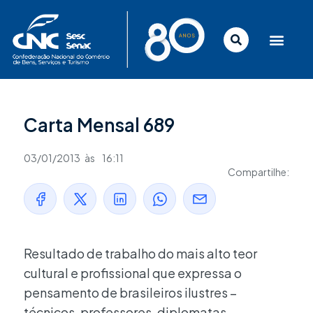
Ir
para
o
conteúdo
Carta Mensal 689
03/01/2013
às
16:11
Compartilhe:
Resultado de trabalho do mais alto teor
cultural e profissional que expressa o
pensamento de brasileiros ilustres –
técnicos, professores, diplomatas,