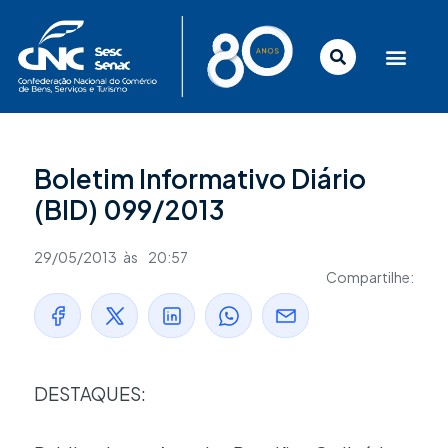
Ir
para
o
conteúdo
Boletim Informativo Diário
(BID) 099/2013
29/05/2013
às
20:57
Compartilhe:
DESTAQUES: