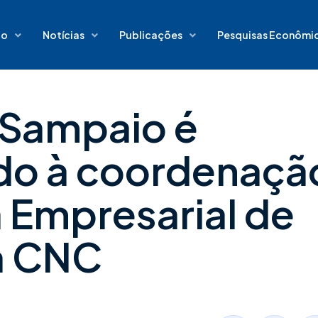
io
Notícias
Publicações
Pesquisas Econômi
 Sampaio é
do à coordenaçã
 Empresarial de
a CNC