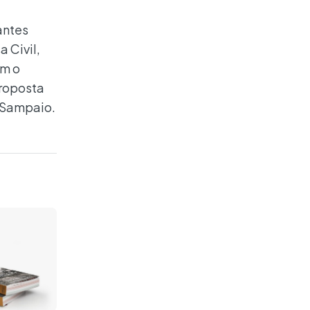
antes
 Civil,
om o
proposta
e Sampaio.