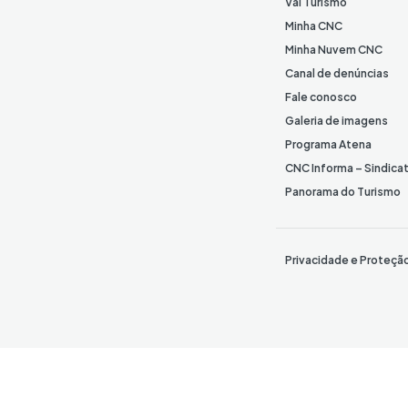
Vai Turismo
Minha CNC
Minha Nuvem CNC
Canal de denúncias
Fale conosco
Galeria de imagens
Programa Atena
CNC Informa – Sindica
Panorama do Turismo
Privacidade e Proteçã
© 2026 Confederação Nacional do Comércio de Bens, Serviços e Turism