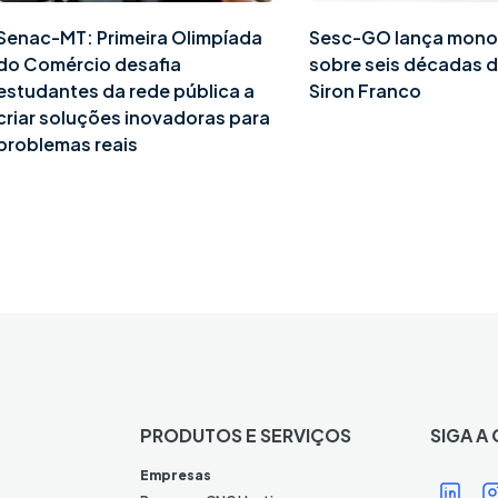
Senac-MT: Primeira Olimpíada
Sesc-GO lança mono
do Comércio desafia
sobre seis décadas d
estudantes da rede pública a
Siron Franco
criar soluções inovadoras para
problemas reais
PRODUTOS E SERVIÇOS
SIGA A
Í
Í
Empresas