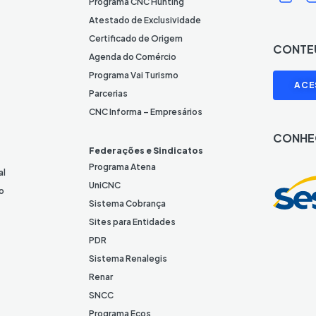
c
Programa CNC Hunting
o
Atestado de Exclusividade
n
Certificado de Origem
CONTE
e
Agenda do Comércio
L
I
Programa Vai Turismo
ACE
i
Parcerias
n
CNC Informa – Empresários
k
CONHE
e
Federações e Sindicatos
d
Programa Atena
al
I
UniCNC
o
n
Sistema Cobrança
Sites para Entidades
PDR
Sistema Renalegis
Renar
SNCC
Programa Ecos