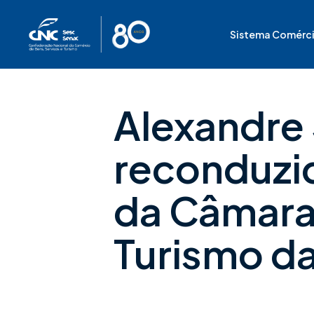
Ir
para
Sistema Comérc
o
conteúdo
Alexandre
reconduzi
da Câmara
Turismo d