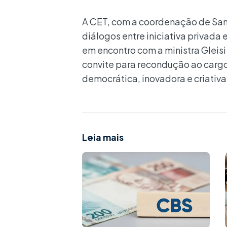
A CET, com a coordenação de Sam
diálogos entre iniciativa privada
em encontro com a ministra Gleisi
convite para recondução ao cargo
democrática, inovadora e criativa
Leia mais