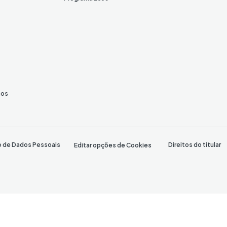
tos
o de Dados Pessoais
Direitos do titular
Editar opções de Cookies
o (CNC)