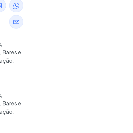
,
, Bares e
ração,
,
, Bares e
ração,