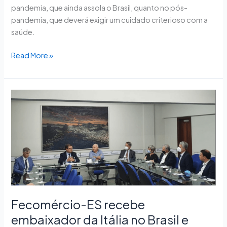
pandemia, que ainda assola o Brasil, quanto no pós-
pandemia, que deverá exigir um cuidado criterioso com a
saúde.
Read More »
Fecomércio-
ES
recebe
embaixador
da
Itália
no
Brasil
e
Fecomércio-ES recebe
Comites
embaixador da Itália no Brasil e
Italianos