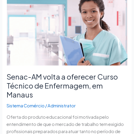
AM
volta
a
oferecer
Curso
Técnico
de
Enfermagem,
em
Manaus
Senac-AM volta a oferecer Curso
Técnico de Enfermagem, em
Manaus
Sistema Comércio
/
Administrator
Oferta do produto educacional foi motivada pelo
entendimento de que o mercado de trabalho tem exigido
profissionais preparados para atuar tanto no período de