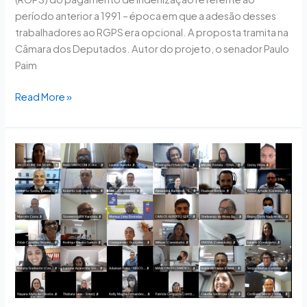
período anterior a 1991 – época em que a adesão desses
trabalhadores ao RGPS era opcional. A proposta tramita na
Câmara dos Deputados. Autor do projeto, o senador Paulo
Paim
Read More »
Divisão
Sindical
promove
palestra
na
UniCNC
sobre
eleições
das
entidades