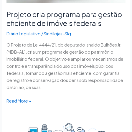
Projeto cria programa para gestão
eficiente de imóveis federais
Diário Legislativo
/
Sindilojas-Slg
O Projeto de Lei 4444/21, do deputado Isnaldo Bulhões Jr.
(MDB-AL), cria um programa de gestão do patrimônio
imobiliário federal. O objetivo é ampliar os mecanismos de
controle e transparência do uso dos imóveis públicos
federais, tornando a gestão mais eficiente, com garantia
de registro e conservação dos bens sob responsabilidade
da União, de suas
Read More »
Projeto
permite