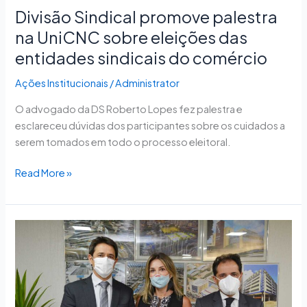
sindicais
Divisão Sindical promove palestra
do
na UniCNC sobre eleições das
comércio
entidades sindicais do comércio
Ações Institucionais
/
Administrator
O advogado da DS Roberto Lopes fez palestra e
esclareceu dúvidas dos participantes sobre os cuidados a
serem tomados em todo o processo eleitoral.
Read More »
Sesc-
DF
busca
parceria
para