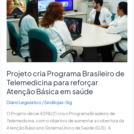
Brasileiro
de
Telemedicina
para
reforçar
Atenção
Básica
em
saúde
Projeto cria Programa Brasileiro de
Telemedicina para reforçar
Atenção Básica em saúde
Diário Legislativo
/
Sindilojas-Slg
O Projeto de Lei 4398/21 cria o Programa Brasileiro de
Telemedicina, com o objetivo de aumentar a cobertura da
Atenção Básica no Sistema Único de Saúde (SUS). A