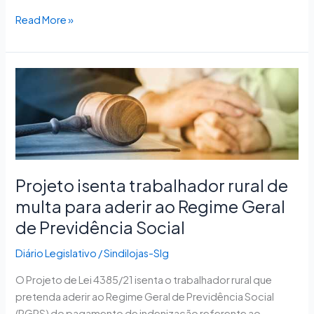
Read More »
Projeto
isenta
trabalhador
rural
de
multa
para
Projeto isenta trabalhador rural de
aderir
multa para aderir ao Regime Geral
ao
de Previdência Social
Regime
Geral
Diário Legislativo
/
Sindilojas-Slg
de
Previdência
O Projeto de Lei 4385/21 isenta o trabalhador rural que
Social
pretenda aderir ao Regime Geral de Previdência Social
(RGPS) do pagamento de indenização referente ao