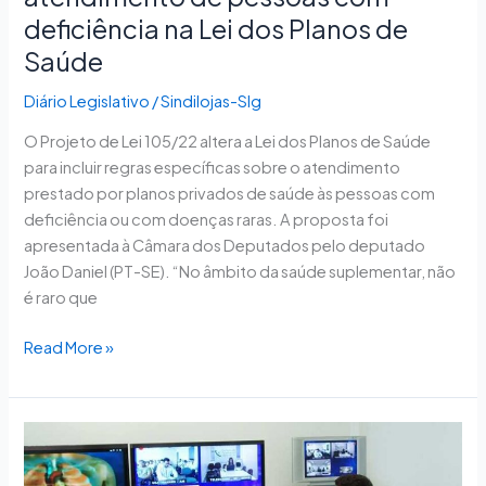
Saúde
deficiência na Lei dos Planos de
Saúde
Diário Legislativo
/
Sindilojas-Slg
O Projeto de Lei 105/22 altera a Lei dos Planos de Saúde
para incluir regras específicas sobre o atendimento
prestado por planos privados de saúde às pessoas com
deficiência ou com doenças raras. A proposta foi
apresentada à Câmara dos Deputados pelo deputado
João Daniel (PT-SE). “No âmbito da saúde suplementar, não
é raro que
Read More »
Projeto
cria
Programa