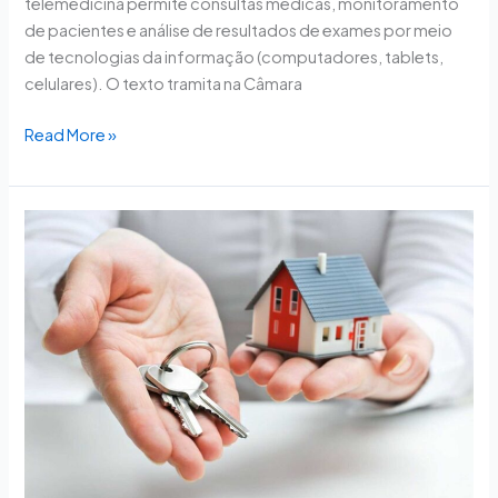
telemedicina permite consultas médicas, monitoramento
de pacientes e análise de resultados de exames por meio
de tecnologias da informação (computadores, tablets,
celulares). O texto tramita na Câmara
Read More »
Projeto
cria
programa
para
gestão
eficiente
de
imóveis
federais