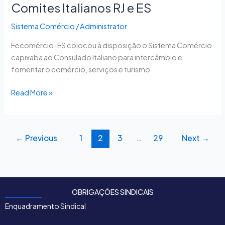
RJ
Comites Italianos RJ e ES
e
ES
Sistema Comércio
/
Administrator
Fecomércio-ES colocou à disposição o Sistema Comércio
capixaba ao Consulado Italiano para intercâmbio e
fomentar o comércio, serviços e turismo
Read More »
←
Previous
1
2
3
…
29
Next
→
OBRIGAÇÕES SINDICAIS
Enquadramento Sindical