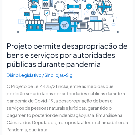
desapropriação
de
bens
e
serviços
por
Projeto permite desapropriação de
autoridades
bens e serviços por autoridades
públicas
públicas durante pandemia
durante
pandemia
Diário Legislativo
/
Sindilojas-Slg
O Projeto de Lei 4425/21 inclui, entre as medidas que
poderão ser adotadas por autoridades públicas durante a
pandemia de Covid-19, a desapropriação de bens e
serviços de pessoas naturais e jurídicas, garantido o
pagamento posterior de indenização justa. Em análise na
Câmara dos Deputados, a proposta altera a chamada Lei da
Pandemia, que trata