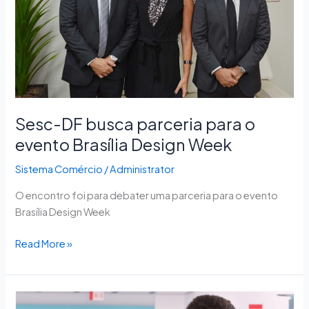
o
evento
Brasília
Design
Week
Sesc-DF busca parceria para o
evento Brasília Design Week
Sistema Comércio
/
Administrator
O encontro foi para debater uma parceria para o evento
Brasília Design Week
Read More »
Senac-