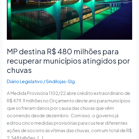
recuperar
municípios
atingidos
por
chuvas
MP destina R$ 480 milhões para
recuperar municípios atingidos por
chuvas
Diário Legislativo
/
Sindilojas-Slg
A Medida Provisória 1102/22 abre crédito extraordinário de
R$ 479,9 milhões no Orçamento deste ano para municípios
que sofreram danos por causa das chuvas que vêm
ocorrendo desde dezembro. Com isso, o governo já
editou cinco medidas provisórias para custear diferentes
ações de socorro às vítimas das chuvas, com um total de R$
2,348 bilhões. […]