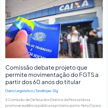
Comissão
debate
projeto
que
permite
movimentação
do
FGTS
a
partir
dos
60
Comissão debate projeto que
anos
permite movimentação do FGTS a
do
partir dos 60 anos do titular
titular
Diário Legislativo
/
Sindilojas-Slg
A Comissão de Defesa dos Direitos da Pessoa Idosa
promove audiência pública na próxima quinta-feira (1) para