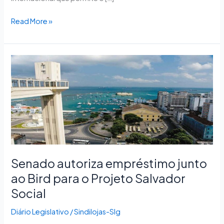
Read More »
Senado
autoriza
empréstimo
junto
ao
Bird
para
o
Projeto
Senado autoriza empréstimo junto
Salvador
ao Bird para o Projeto Salvador
Social
Social
Diário Legislativo
/
Sindilojas-Slg