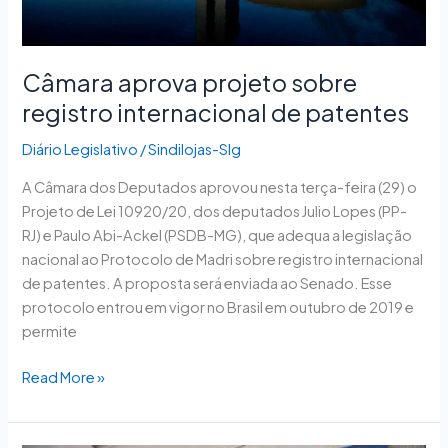
Câmara aprova projeto sobre
registro internacional de patentes
Diário Legislativo
/
Sindilojas-Slg
A Câmara dos Deputados aprovou nesta terça-feira (29) o
Projeto de Lei 10920/20, dos deputados Julio Lopes (PP-
RJ) e Paulo Abi-Ackel (PSDB-MG), que adequa a legislação
nacional ao Protocolo de Madri sobre registro internacional
de patentes. A proposta será enviada ao Senado. Esse
protocolo entrou em vigor no Brasil em outubro de 2019 e
permite
Read More »