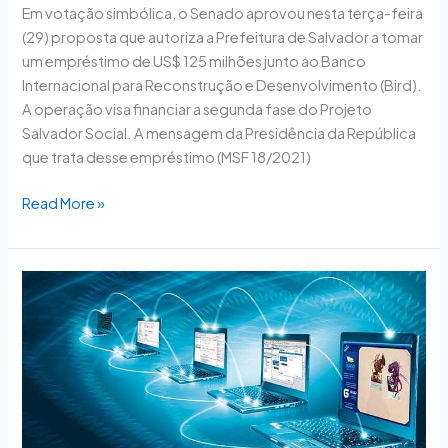
Em votação simbólica, o Senado aprovou nesta terça-feira
(29) proposta que autoriza a Prefeitura de Salvador a tomar
um empréstimo de US$ 125 milhões junto ao Banco
Internacional para Reconstrução e Desenvolvimento (Bird).
A operação visa financiar a segunda fase do Projeto
Salvador Social. A mensagem da Presidência da República
que trata desse empréstimo (MSF 18/2021)
Read More »
Volta
à
Câmara
projeto
que
formaliza
doação