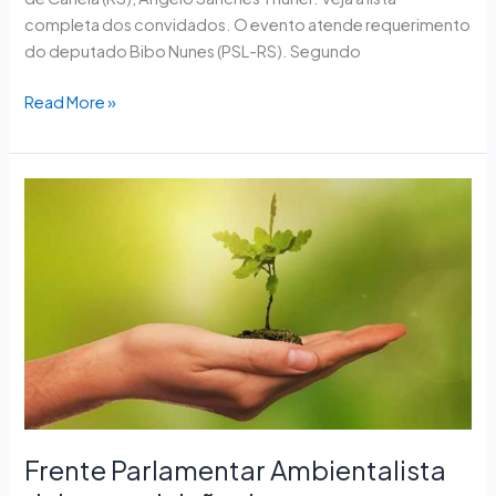
completa dos convidados. O evento atende requerimento
do deputado Bibo Nunes (PSL-RS). Segundo
Read More »
Frente
Parlamentar
Ambientalista
debate
poluição
dos
oceanos
nesta
quarta-
feira
Frente Parlamentar Ambientalista