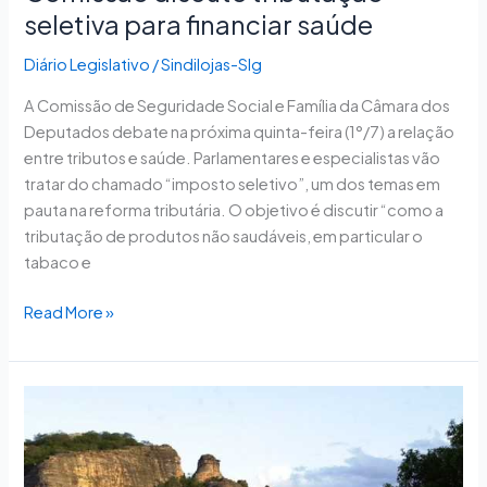
seletiva para financiar saúde
Diário Legislativo
/
Sindilojas-Slg
A Comissão de Seguridade Social e Família da Câmara dos
Deputados debate na próxima quinta-feira (1°/7) a relação
entre tributos e saúde. Parlamentares e especialistas vão
tratar do chamado “imposto seletivo”, um dos temas em
pauta na reforma tributária. O objetivo é discutir “como a
tributação de produtos não saudáveis, em particular o
tabaco e
Read More »
Comissão
debate
as
concessões