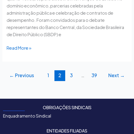
domínio econômico, parcerias celebradas pela
administração pública e celebração de contratos de
desempenho. Foram convidados para o debate
representantes do Banco Central, da Sociedade Brasileira
de Direito Público (SBDP) e
Read More »
←
Previous
1
2
3
…
39
Next
→
OBRIGAÇÕES SINDICAIS
Enquadramento Sindical
ENTIDADES FILIADAS