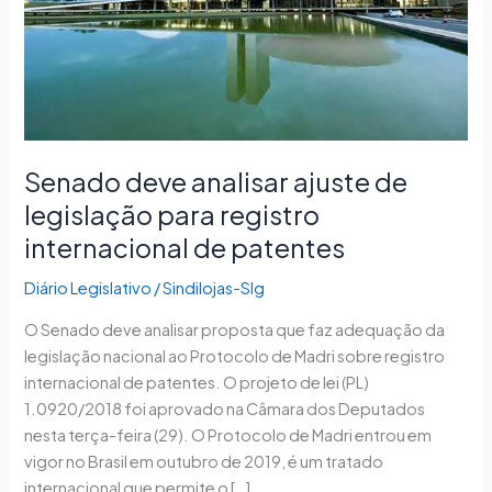
para
registro
internacional
de
patentes
Senado deve analisar ajuste de
legislação para registro
internacional de patentes
Diário Legislativo
/
Sindilojas-Slg
O Senado deve analisar proposta que faz adequação da
legislação nacional ao Protocolo de Madri sobre registro
internacional de patentes. O projeto de lei (PL)
1.0920/2018 foi aprovado na Câmara dos Deputados
nesta terça-feira (29). O Protocolo de Madri entrou em
vigor no Brasil em outubro de 2019, é um tratado
internacional que permite o […]