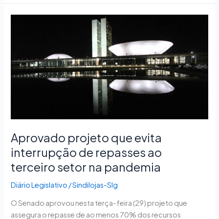
Aprovado
projeto
que
evita
interrupção
de
repasses
ao
terceiro
setor
Aprovado projeto que evita
na
interrupção de repasses ao
pandemia
terceiro setor na pandemia
Diário Legislativo
/
Sindilojas-Slg
O Senado aprovou nesta terça-feira (29) projeto que
assegura o repasse de ao menos 70% dos recursos