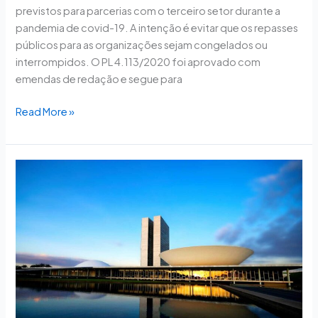
previstos para parcerias com o terceiro setor durante a
pandemia de covid-19. A intenção é evitar que os repasses
públicos para as organizações sejam congelados ou
interrompidos. O PL 4.113/2020 foi aprovado com
emendas de redação e segue para
Read More »
Câmara
aprova
projeto
sobre
registro
internacional
de
patentes