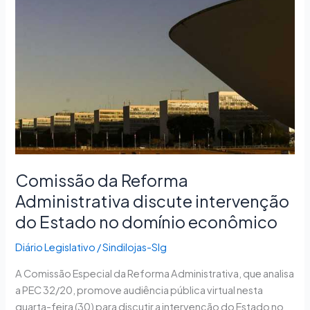
Administrativa
discute
intervenção
do
Estado
no
domínio
econômico
Comissão da Reforma
Administrativa discute intervenção
do Estado no domínio econômico
Diário Legislativo
/
Sindilojas-Slg
A Comissão Especial da Reforma Administrativa, que analisa
a PEC 32/20, promove audiência pública virtual nesta
quarta-feira (30) para discutir a intervenção do Estado no