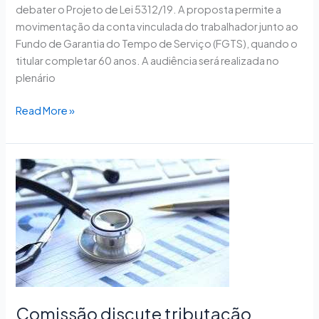
debater o Projeto de Lei 5312/19. A proposta permite a
movimentação da conta vinculada do trabalhador junto ao
Fundo de Garantia do Tempo de Serviço (FGTS), quando o
titular completar 60 anos. A audiência será realizada no
plenário
Read More »
Comissão
discute
tributação
seletiva
para
financiar
saúde
Comissão discute tributação