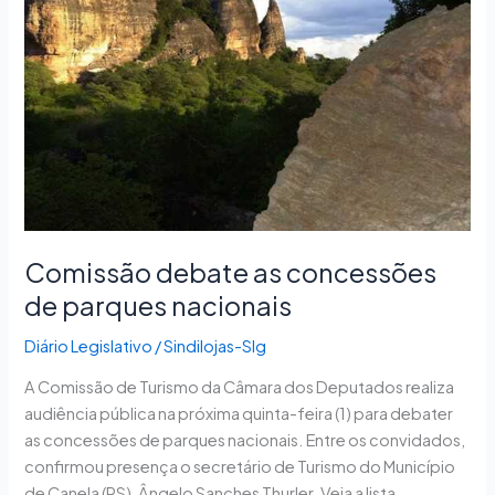
de
parques
nacionais
Comissão debate as concessões
de parques nacionais
Diário Legislativo
/
Sindilojas-Slg
A Comissão de Turismo da Câmara dos Deputados realiza
audiência pública na próxima quinta-feira (1) para debater
as concessões de parques nacionais. Entre os convidados,
confirmou presença o secretário de Turismo do Município
de Canela (RS), Ângelo Sanches Thurler. Veja a lista