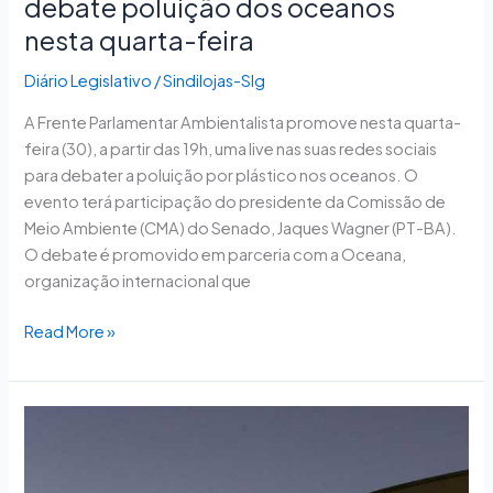
debate poluição dos oceanos
nesta quarta-feira
Diário Legislativo
/
Sindilojas-Slg
A Frente Parlamentar Ambientalista promove nesta quarta-
feira (30), a partir das 19h, uma live nas suas redes sociais
para debater a poluição por plástico nos oceanos. O
evento terá participação do presidente da Comissão de
Meio Ambiente (CMA) do Senado, Jaques Wagner (PT-BA).
O debate é promovido em parceria com a Oceana,
organização internacional que
Read More »
Comissão
da
Reforma