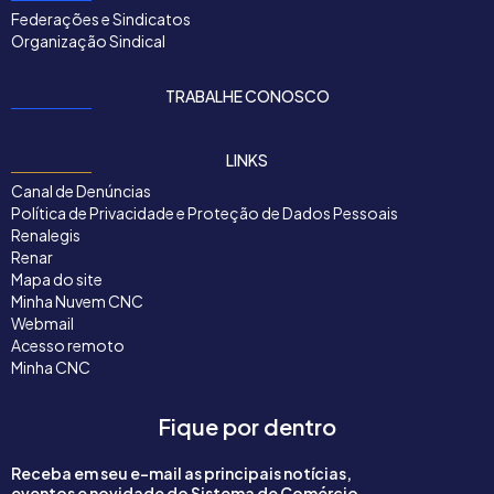
Federações e Sindicatos
Organização Sindical
TRABALHE CONOSCO
LINKS
Canal de Denúncias
Política de Privacidade e Proteção de Dados Pessoais
Renalegis
Renar
Mapa do site
Minha Nuvem CNC
Webmail
Acesso remoto
Minha CNC
Fique por dentro
Receba em seu e-mail as principais notícias,
eventos e novidade do Sistema de Comércio.