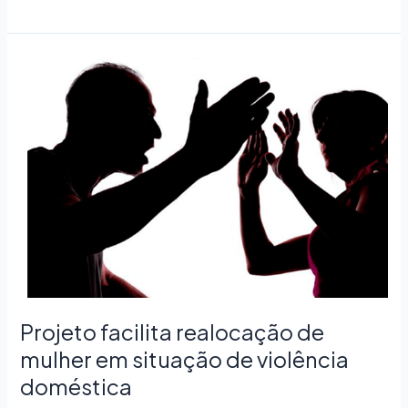
Projeto
facilita
realocação
de
mulher
em
situação
de
violência
doméstica
Projeto facilita realocação de
mulher em situação de violência
doméstica