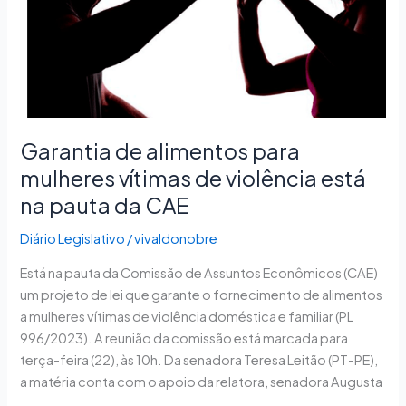
de
violência
está
na
pauta
da
CAE
Garantia de alimentos para
mulheres vítimas de violência está
na pauta da CAE
Diário Legislativo
/
vivaldonobre
Está na pauta da Comissão de Assuntos Econômicos (CAE)
um projeto de lei que garante o fornecimento de alimentos
a mulheres vítimas de violência doméstica e familiar (PL
996/2023). A reunião da comissão está marcada para
terça-feira (22), às 10h. Da senadora Teresa Leitão (PT-PE),
a matéria conta com o apoio da relatora, senadora Augusta