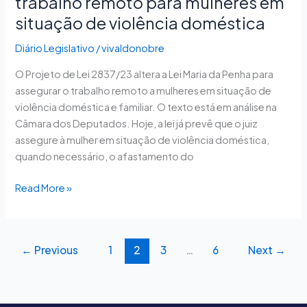
trabalho remoto para mulheres em
situação de violência doméstica
Diário Legislativo
/
vivaldonobre
O Projeto de Lei 2837/23 altera a Lei Maria da Penha para
assegurar o trabalho remoto a mulheres em situação de
violência doméstica e familiar. O texto está em análise na
Câmara dos Deputados. Hoje, a lei já prevê que o juiz
assegure à mulher em situação de violência doméstica,
quando necessário, o afastamento do
Read More »
←
Previous
1
2
3
…
6
Next
→