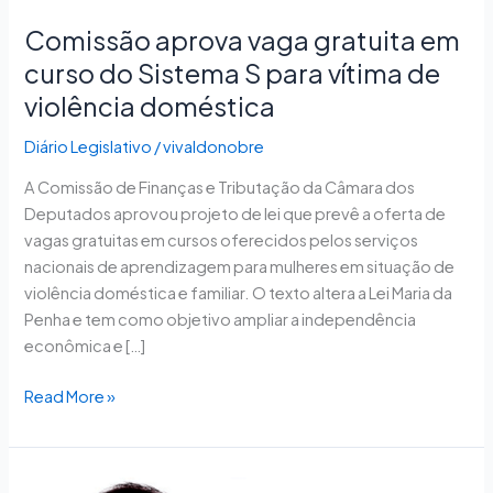
do
Comissão aprova vaga gratuita em
Sistema
curso do Sistema S para vítima de
S
para
violência doméstica
vítima
Diário Legislativo
/
vivaldonobre
de
violência
A Comissão de Finanças e Tributação da Câmara dos
doméstica
Deputados aprovou projeto de lei que prevê a oferta de
vagas gratuitas em cursos oferecidos pelos serviços
nacionais de aprendizagem para mulheres em situação de
violência doméstica e familiar. O texto altera a Lei Maria da
Penha e tem como objetivo ampliar a independência
econômica e […]
Read More »
Plenário