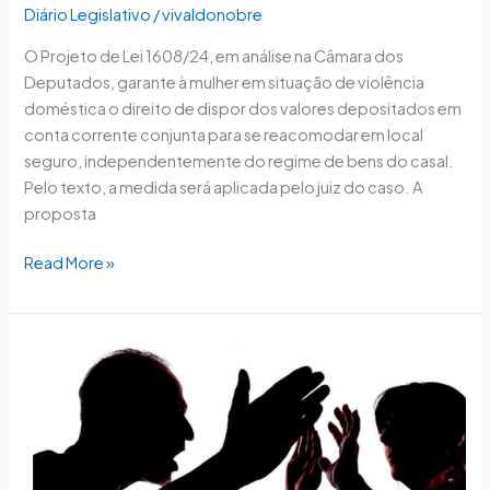
Diário Legislativo
/
vivaldonobre
O Projeto de Lei 1608/24, em análise na Câmara dos
Deputados, garante à mulher em situação de violência
doméstica o direito de dispor dos valores depositados em
conta corrente conjunta para se reacomodar em local
seguro, independentemente do regime de bens do casal.
Pelo texto, a medida será aplicada pelo juiz do caso. A
proposta
Read More »
Garantia
de
alimentos
para
mulheres
vítimas