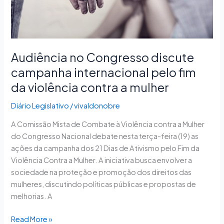
da
violência
contra
a
mulher
Audiência no Congresso discute
campanha internacional pelo fim
da violência contra a mulher
Diário Legislativo
/
vivaldonobre
A Comissão Mista de Combate à Violência contra a Mulher
do Congresso Nacional debate nesta terça-feira (19) as
ações da campanha dos 21 Dias de Ativismo pelo Fim da
Violência Contra a Mulher. A iniciativa busca envolver a
sociedade na proteção e promoção dos direitos das
mulheres, discutindo políticas públicas e propostas de
melhorias. A
Read More »