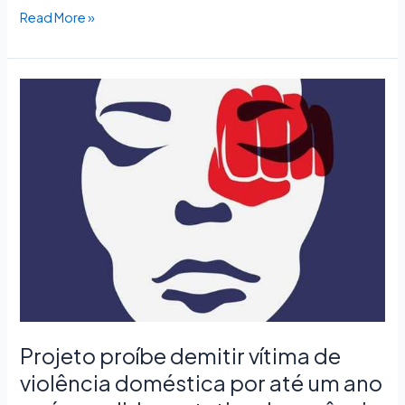
Read More »
Projeto
proíbe
demitir
vítima
de
violência
doméstica
por
até
um
ano
após
medida
Projeto proíbe demitir vítima de
protetiva
violência doméstica por até um ano
de