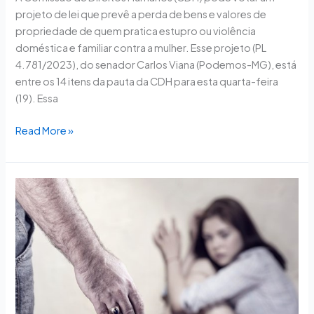
projeto de lei que prevê a perda de bens e valores de
propriedade de quem pratica estupro ou violência
doméstica e familiar contra a mulher. Esse projeto (PL
4.781/2023), do senador Carlos Viana (Podemos-MG), está
entre os 14 itens da pauta da CDH para esta quarta-feira
(19). Essa
Read More »
Audiência
no
Congresso
discute
campanha
internacional
pelo
fim