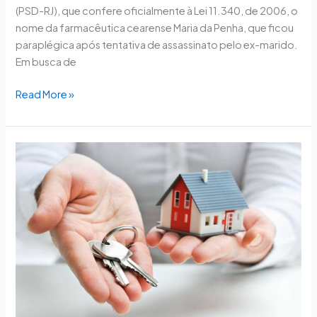
(PSD-RJ), que confere oficialmente à Lei 11.340, de 2006, o
nome da farmacêutica cearense Maria da Penha, que ficou
paraplégica após tentativa de assassinato pelo ex-marido.
Em busca de
Read More »
Comissão
aprova
dispensa
de
multa
pela
rescisão
do
contrato
de