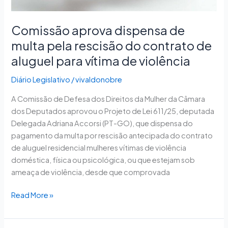
aluguel
para
vítima
Comissão aprova dispensa de
de
multa pela rescisão do contrato de
violência
aluguel para vítima de violência
Diário Legislativo
/
vivaldonobre
A Comissão de Defesa dos Direitos da Mulher da Câmara
dos Deputados aprovou o Projeto de Lei 611/25, deputada
Delegada Adriana Accorsi (PT-GO), que dispensa do
pagamento da multa por rescisão antecipada do contrato
de aluguel residencial mulheres vítimas de violência
doméstica, física ou psicológica, ou que estejam sob
ameaça de violência, desde que comprovada
Read More »