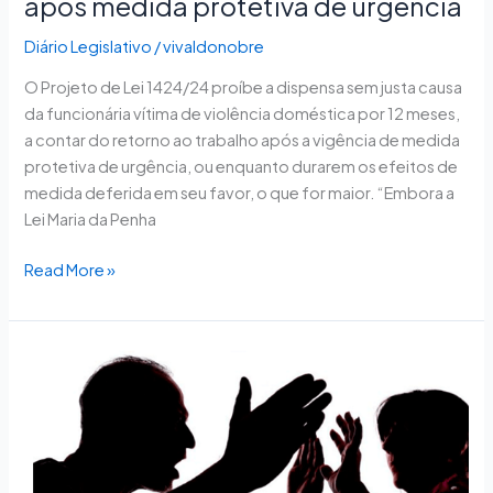
após medida protetiva de urgência
urgência
Diário Legislativo
/
vivaldonobre
O Projeto de Lei 1424/24 proíbe a dispensa sem justa causa
da funcionária vítima de violência doméstica por 12 meses,
a contar do retorno ao trabalho após a vigência de medida
protetiva de urgência, ou enquanto durarem os efeitos de
medida deferida em seu favor, o que for maior. “Embora a
Lei Maria da Penha
Read More »
Comissão
aprova
medidas
para
proteger
mulher