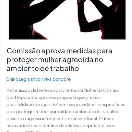
agredida
no
ambiente
de
trabalho
Comissão aprova medidas para
proteger mulher agredida no
ambiente de trabalho
Diário Legislativo
/
vivaldonobre
A Comissão de Defesa dos Direitos da Mulher da Câmara
dos Deputados aprovou proposta que prevê a
possibilidade de o juiz determinar providências específicas
para proteger mulher agredida no ambiente de trabalho,
quando o agressor frequentar o mesmo local. O texto
aprovado é o substitutivo da relatora, deputada Laura