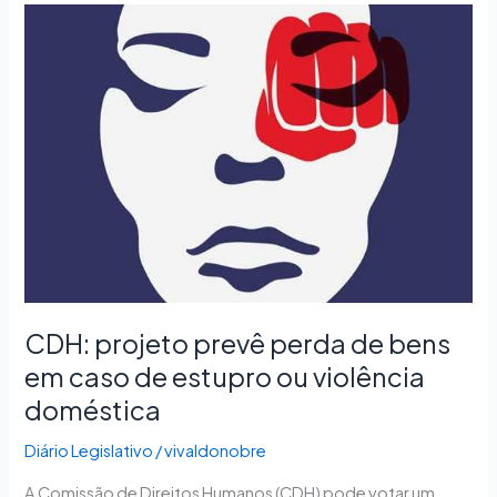
CDH:
projeto
prevê
perda
de
bens
em
caso
de
estupro
ou
violência
doméstica
CDH: projeto prevê perda de bens
em caso de estupro ou violência
doméstica
Diário Legislativo
/
vivaldonobre
A Comissão de Direitos Humanos (CDH) pode votar um