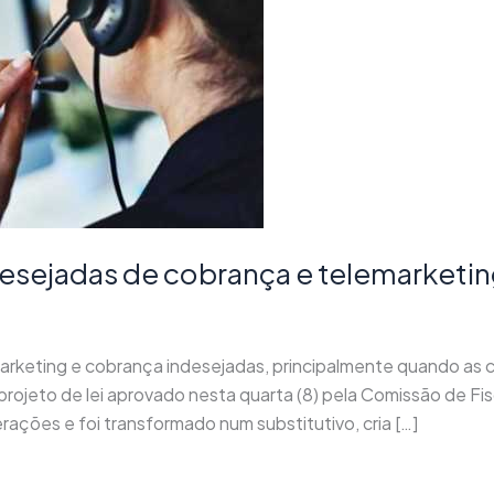
desejadas de cobrança e telemarketin
arketing e cobrança indesejadas, principalmente quando as
projeto de lei aprovado nesta quarta (8) pela Comissão de F
rações e foi transformado num substitutivo, cria […]