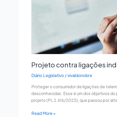
de
cobrança
e
telemarketing
vai
à
Câmara
Projeto contra ligações in
Diário Legislativo
/
vivaldonobre
Proteger o consumidor de ligações de telem
desconhecidas. Esse é um dos objetivos do 
projeto (PL 2.616/2025), que passou por alte
Read More »