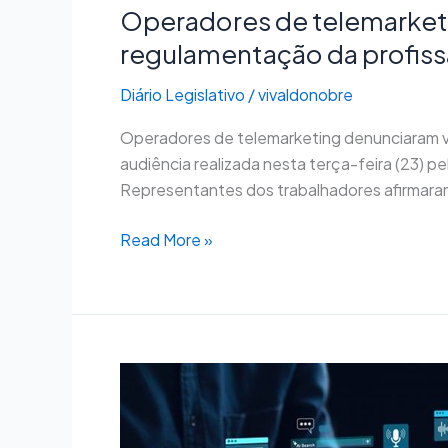
Operadores de telemarket
regulamentação da profis
Diário Legislativo
/
vivaldonobre
Operadores de telemarketing denunciaram vi
audiência realizada nesta terça-feira (23) 
Representantes dos trabalhadores afirmaram
Read More »
Vai
à
Câmara