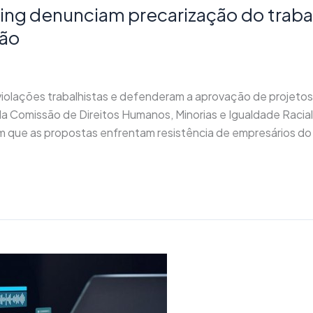
ing denunciam precarização do trab
são
olações trabalhistas e defenderam a aprovação de projetos d
pela Comissão de Direitos Humanos, Minorias e Igualdade Rac
 que as propostas enfrentam resistência de empresários do s