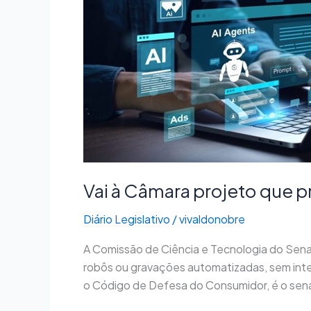
projeto
que
proíbe
telemarketing
de
venda
feito
por
robôs
Vai à Câmara projeto que p
Diário Legislativo
/
vivaldonobre
A Comissão de Ciência e Tecnologia do Senad
robôs ou gravações automatizadas, sem inte
o Código de Defesa do Consumidor, é o sen