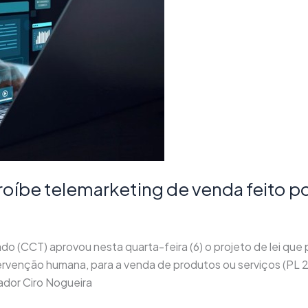
roíbe telemarketing de venda feito p
o (CCT) aprovou nesta quarta-feira (6) o projeto de lei que
rvenção humana, para a venda de produtos ou serviços (PL 2
ador Ciro Nogueira