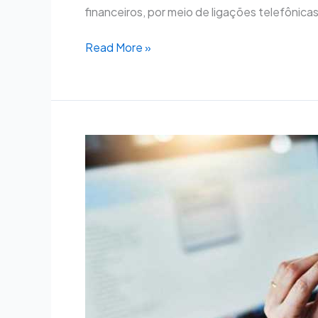
financeiros, por meio de ligações telefônic
Read More »
Comissão
aprova
controle
mais
rigoroso
de
chips
e
restrição
de