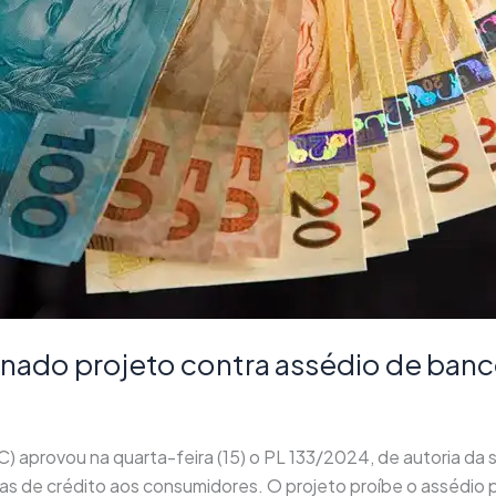
nado projeto contra assédio de ban
) aprovou na quarta-feira (15) o PL 133/2024, de autoria d
 de crédito aos consumidores. O projeto proíbe o assédio p