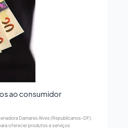
cos ao consumidor
a senadora Damares Alves (Republicanos-DF),
ara oferecer produtos e serviços