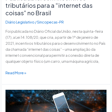
tributários para a “internet das
coisas” no Brasil
Diário Legislativo
/
Sincopecas-PR
Foi publicada no Diário Oficial da União, nesta quinta-feira
(17), a Lei 14.108/20, que cria, a partir de 1º de janeiro de
2021, incentivos tributários para o desenvolvimento no País
da chamada “internet das coisas” – uma ampliação da
internet convencional para permitir a conexão direta de
qualquer objeto físico (um carro, uma máquina agrícola,
Read More »
Câmara
cria
grupo
de