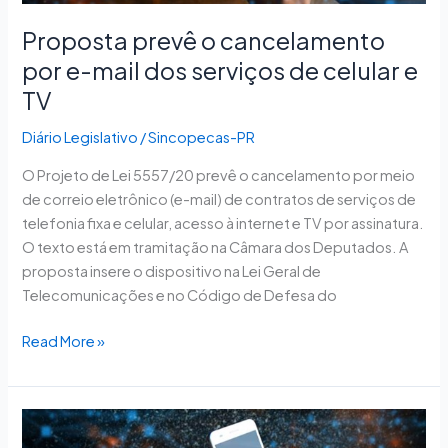
serviços
Proposta prevê o cancelamento
de
celular
por e-mail dos serviços de celular e
e
TV
TV
Diário Legislativo
/
Sincopecas-PR
O Projeto de Lei 5557/20 prevê o cancelamento por meio
de correio eletrônico (e-mail) de contratos de serviços de
telefonia fixa e celular, acesso à internet e TV por assinatura.
O texto está em tramitação na Câmara dos Deputados. A
proposta insere o dispositivo na Lei Geral de
Telecomunicações e no Código de Defesa do
Read More »
Projeto
impede