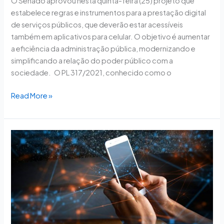
O Senado aprovou nesta quinta-feira (25) projeto que
estabelece regras e instrumentos para a prestação digital
de serviços públicos, que deverão estar acessíveis
também em aplicativos para celular. O objetivo é aumentar
a eficiência da administração pública, modernizando e
simplificando a relação do poder público com a
sociedade. O PL 317/2021, conhecido como o
Read More »
Proposta
prevê
o
cancelamento
por
e-
mail
dos