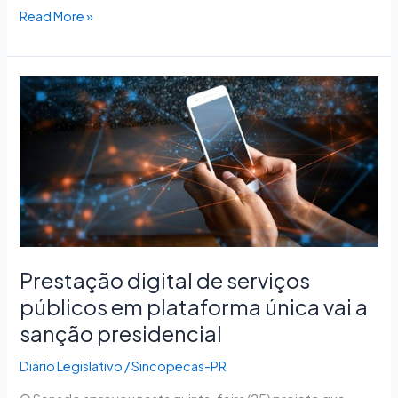
Read More »
Prestação
digital
de
serviços
públicos
em
plataforma
única
vai
Prestação digital de serviços
a
sanção
públicos em plataforma única vai a
presidencial
sanção presidencial
Diário Legislativo
/
Sincopecas-PR