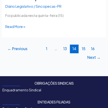
Diário Legislativo
/
Sincopecas-PR
Foi publicada nesta quinta-feira (15)
Read More »
←
Previous
1
…
13
14
15
16
Next
→
OBRIGAÇÕES SINDICAIS
Enquadramento Sindical
ENTIDADES FILIADAS