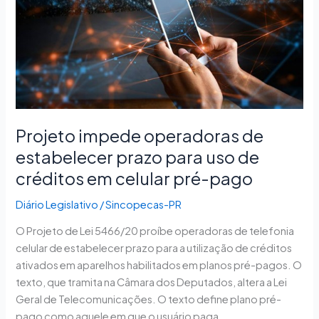
operadoras
de
estabelecer
prazo
para
uso
de
Projeto impede operadoras de
créditos
em
estabelecer prazo para uso de
celular
créditos em celular pré-pago
pré-
pago
Diário Legislativo
/
Sincopecas-PR
O Projeto de Lei 5466/20 proíbe operadoras de telefonia
celular de estabelecer prazo para a utilização de créditos
ativados em aparelhos habilitados em planos pré-pagos. O
texto, que tramita na Câmara dos Deputados, altera a Lei
Geral de Telecomunicações. O texto define plano pré-
pago como aquele em que o usuário paga