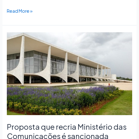
Read More »
Proposta
que
recria
Ministério
das
Comunicações
é
sancionada
Proposta que recria Ministério das
Comunicações é sancionada