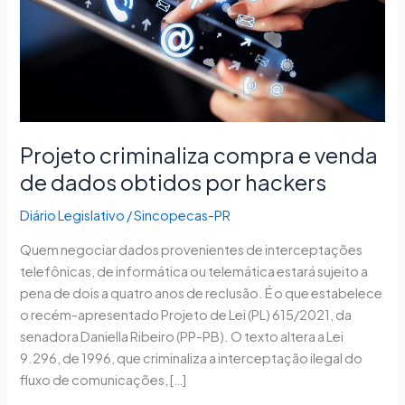
dados
obtidos
por
hackers
Projeto criminaliza compra e venda
de dados obtidos por hackers
Diário Legislativo
/
Sincopecas-PR
Quem negociar dados provenientes de interceptações
telefônicas, de informática ou telemática estará sujeito a
pena de dois a quatro anos de reclusão. É o que estabelece
o recém-apresentado Projeto de Lei (PL) 615/2021, da
senadora Daniella Ribeiro (PP-PB). O texto altera a Lei
9.296, de 1996, que criminaliza a interceptação ilegal do
fluxo de comunicações, […]