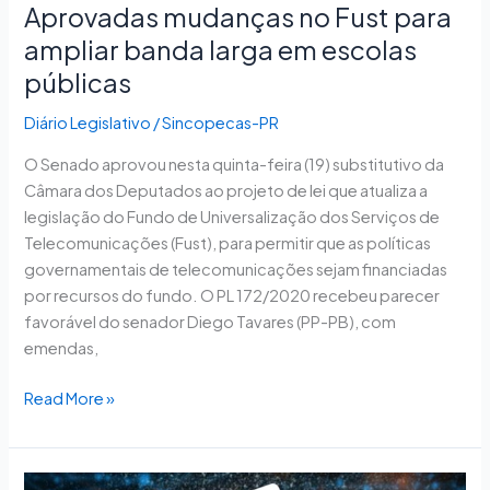
Aprovadas mudanças no Fust para
escolas
públicas
ampliar banda larga em escolas
públicas
Diário Legislativo
/
Sincopecas-PR
O Senado aprovou nesta quinta-feira (19) substitutivo da
Câmara dos Deputados ao projeto de lei que atualiza a
legislação do Fundo de Universalização dos Serviços de
Telecomunicações (Fust), para permitir que as políticas
governamentais de telecomunicações sejam financiadas
por recursos do fundo. O PL 172/2020 recebeu parecer
favorável do senador Diego Tavares (PP-PB), com
emendas,
Read More »
Projeto