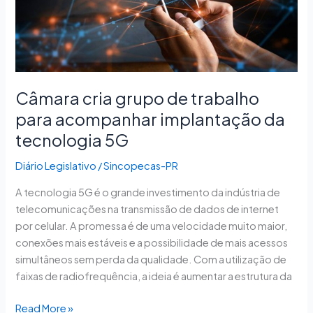
trabalho
para
acompanhar
implantação
da
Câmara cria grupo de trabalho
tecnologia
5G
para acompanhar implantação da
tecnologia 5G
Diário Legislativo
/
Sincopecas-PR
A tecnologia 5G é o grande investimento da indústria de
telecomunicações na transmissão de dados de internet
por celular. A promessa é de uma velocidade muito maior,
conexões mais estáveis e a possibilidade de mais acessos
simultâneos sem perda da qualidade. Com a utilização de
faixas de radiofrequência, a ideia é aumentar a estrutura da
Read More »