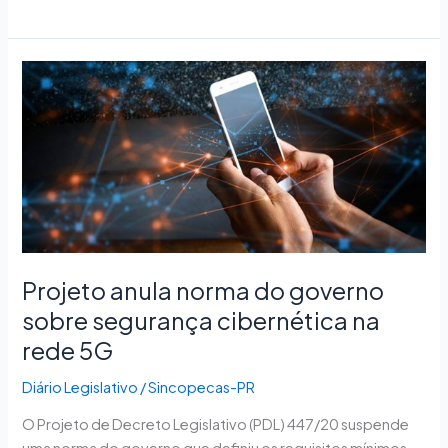
Projeto
anula
norma
do
governo
sobre
segurança
cibernética
na
Projeto anula norma do governo
rede
5G
sobre segurança cibernética na
rede 5G
Diário Legislativo
/
Sincopecas-PR
O Projeto de Decreto Legislativo (PDL) 447/20 suspende