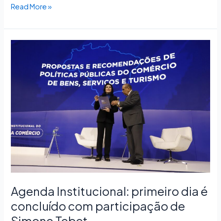
Read More »
Agenda
Institucional:
primeiro
dia
é
concluído
com
participação
de
Simone
Tebet
Agenda Institucional: primeiro dia é
concluído com participação de
Simone Tebet