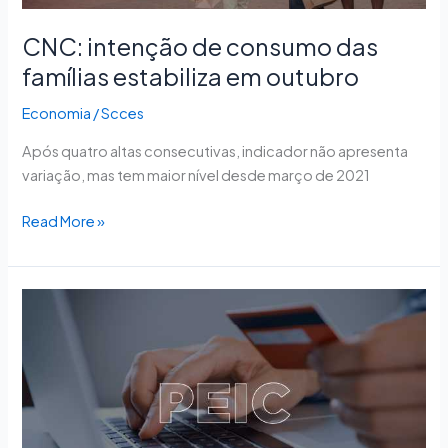
CNC: intenção de consumo das
famílias estabiliza em outubro
Economia
/
Scces
Após quatro altas consecutivas, indicador não apresenta
variação, mas tem maior nível desde março de 2021
Read More »
Peic:
Apesar
de
endividamento,
inadimplência
surpreende
e