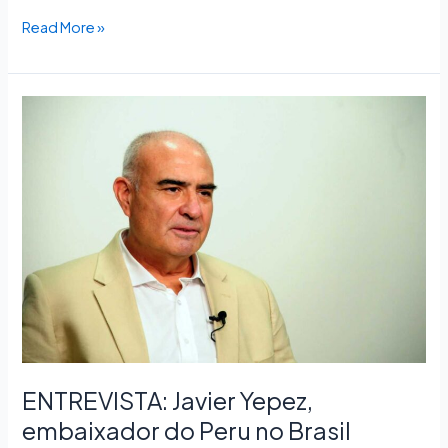
Read More »
ENTREVISTA:
Javier
Yepez,
embaixador
do
Peru
no
Brasil
ENTREVISTA: Javier Yepez,
embaixador do Peru no Brasil