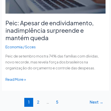
mantém
queda
Peic: Apesar de endividamento,
inadimplência surpreende e
mantém queda
Economia
/
Scces
Peic de setembro mostra 74% das famílias com dívidas,
novo recorde, mas revela força dos brasileiros na
organização do orçamento e controle das despesas.
Read More »
1
2
…
5
Next
→