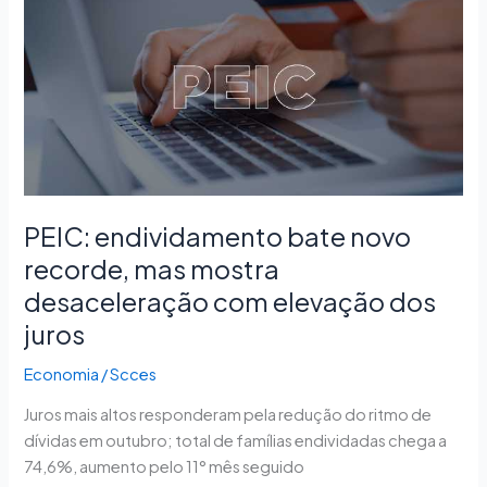
endividamento
bate
novo
recorde,
mas
mostra
desaceleração
com
elevação
PEIC: endividamento bate novo
dos
juros
recorde, mas mostra
desaceleração com elevação dos
juros
Economia
/
Scces
Juros mais altos responderam pela redução do ritmo de
dívidas em outubro; total de famílias endividadas chega a
74,6%, aumento pelo 11° mês seguido