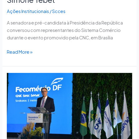
Ações Institucionais
/
Scces
A senadora e pré-candidata à Presidência da República
conversou com representantes do Sistema Comércio
durante o evento promovido pela CNC, em Brasília
Read More »
Com
o
Sistema
Fecomércio-
DF
unido,
José
Aparecido
Freire