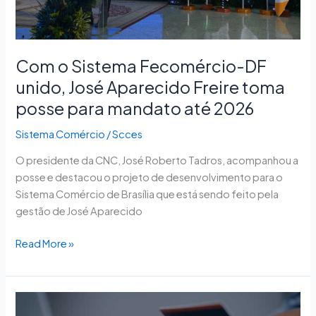
toma
posse
para
mandato
Com o Sistema Fecomércio-DF
até
unido, José Aparecido Freire toma
2026
posse para mandato até 2026
Sistema Comércio
/
Scces
O presidente da CNC, José Roberto Tadros, acompanhou a
posse e destacou o projeto de desenvolvimento para o
Sistema Comércio de Brasília que está sendo feito pela
gestão de José Aparecido
Read More »
PEIC: