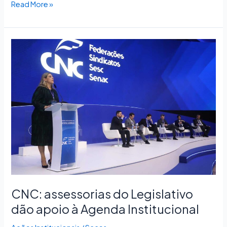
Read More »
CNC:
assessorias
do
Legislativo
dão
apoio
à
Agenda
Institucional
CNC: assessorias do Legislativo
dão apoio à Agenda Institucional