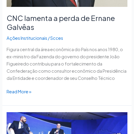
CNC lamenta a perda de Ernane
Galvêas
Ações Institucionais
/
Scces
Figura central da área econômica do País nos anos 1980, o
ex-ministro da Fazenda do governo do presidente João
Figueiredo contribuiu para o fortalecimento da
Confederação como consultor econômico da Presidência
da Entidade e coordenador de seu Conselho Técnico
Read More »
Segundo
dia
encerra