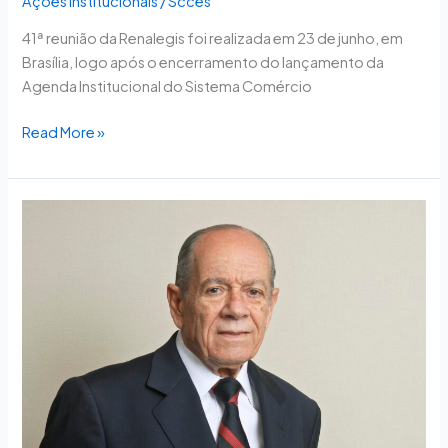
Ações Institucionais
/
Scces
41ª reunião da Renalegis foi realizada em 23 de junho, em
Brasília, logo após o encerramento do lançamento da
Agenda Institucional do Sistema Comércio
Read More »
CNC
lamenta
a
perda
de
Ernane
Galvêas