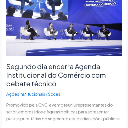
Agenda
Institucional
do
Comércio
com
debate
técnico
Segundo dia encerra Agenda
Institucional do Comércio com
debate técnico
Ações Institucionais
/
Scces
Promovido pela CNC, evento reuniu representantes do
setor, empresários e figuras políticas para apresentar
pautas prioritárias do segmento e subsidiar ações públicas