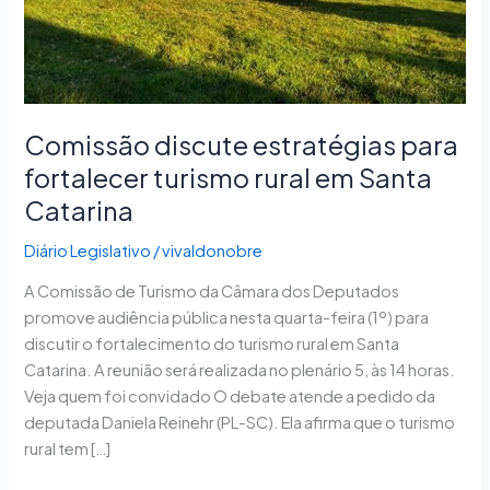
turismo
rural
em
Santa
Catarina
Comissão discute estratégias para
fortalecer turismo rural em Santa
Catarina
Diário Legislativo
/
vivaldonobre
A Comissão de Turismo da Câmara dos Deputados
promove audiência pública nesta quarta-feira (1º) para
discutir o fortalecimento do turismo rural em Santa
Catarina. A reunião será realizada no plenário 5, às 14 horas.
Veja quem foi convidado O debate atende a pedido da
deputada Daniela Reinehr (PL-SC). Ela afirma que o turismo
rural tem […]