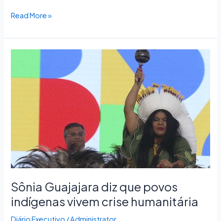
Read More »
Sônia
Guajajara
diz
que
povos
indígenas
vivem
crise
humanitária
Sônia Guajajara diz que povos
indígenas vivem crise humanitária
Diário Executivo
/
Administrator