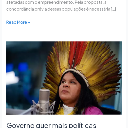
afetadas com o empreendimento. Pela proposta, a
concordância prévia dessas populações é necessária […]
Read More »
Governo
quer
mais
políticas
públicas
para
indígenas
em
centros
urbanos
Governo quer mais políticas