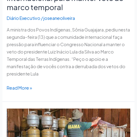
marco temporal
Diário Executivo
/
joseaneoliveira
A ministra dos Povos Indígenas, Sônia Guajajara, pediu nesta
segunda-feira (13) que a comunidade internacional faça
pressão para influenciar o Congresso Nacional a manter o
veto do presidente Luiz Inácio Lula da Silva ao Marco
Temporal das Terras Indígenas. “Peço o apoio e a
manifestação de vocês contra a derrubada dos vetos do
presidente Lula
Read More »
Operação
de
desintrusão
de