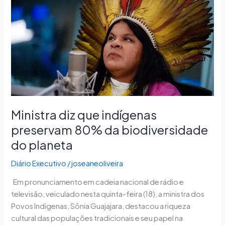
indígenas
preservam
80%
da
biodiversidade
do
planeta
Ministra diz que indígenas
preservam 80% da biodiversidade
do planeta
Diário Executivo
/
joseaneoliveira
Em pronunciamento em cadeia nacional de rádio e
televisão, veiculado nesta quinta-feira (18), a ministra dos
Povos Indígenas, Sônia Guajajara, destacou a riqueza
cultural das populações tradicionais e seu papel na