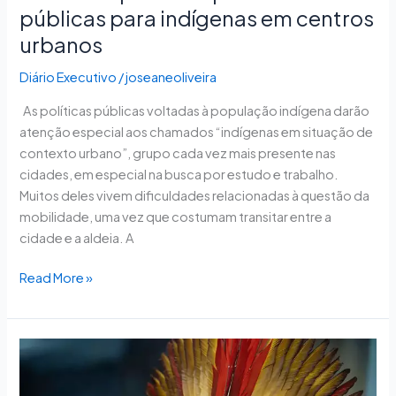
públicas para indígenas em centros
urbanos
Diário Executivo
/
joseaneoliveira
As políticas públicas voltadas à população indígena darão
atenção especial aos chamados “indígenas em situação de
contexto urbano”, grupo cada vez mais presente nas
cidades, em especial na busca por estudo e trabalho.
Muitos deles vivem dificuldades relacionadas à questão da
mobilidade, uma vez que costumam transitar entre a
cidade e a aldeia. A
Read More »
Ministra
diz
que