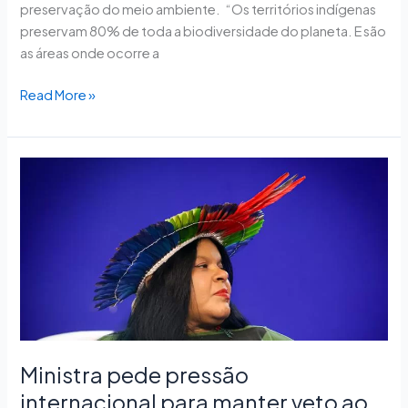
preservação do meio ambiente. “Os territórios indígenas
preservam 80% de toda a biodiversidade do planeta. E são
as áreas onde ocorre a
Read More »
Ministra
pede
pressão
internacional
para
manter
veto
ao
marco
temporal
Ministra pede pressão
internacional para manter veto ao