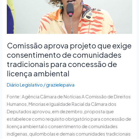
de
comunidades
tradicionais
para
concessão
de
Comissão aprova projeto que exige
licença
consentimento de comunidades
ambiental
tradicionais para concessão de
licença ambiental
Diário Legislativo
/
grazielepaiva
Fonte: Agência Câmara de Notícias A Comissão de Direitos
Humanos, Minorias e Igualdade Racial da Câmara dos
Deputados aprovou, em dezembro, proposta que
estabelece como requisito obrigatório para concessão de
licença ambiental o consentimento de comunidades
indígenas, quilombolas e demais comunidades tradicionais