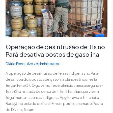
TIs
no
Pará
desativa
postos
de
gasolina
Operação de desintrusão de TIs no
Pará desativa postos de gasolina
Diário Executivo
/
Administrator
A operação de desintrusão de terras indígenas no Pará
desativou dois postos de gasolina clandestinos nesta
terça-feira (3). O governo federal iniciou nessa segunda-
feira (2) a retirada de cerca de 1,6 mil famílias que vivem
ilegalmente nas áreas indígenas Apyterewa e Trincheira
Bacajá, no estado do Pará. Em um posto, chamado Posto
do Divino, foram