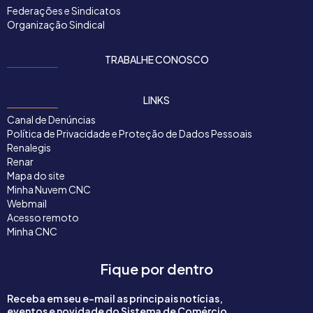
Federações e Sindicatos
Organização Sindical
TRABALHE CONOSCO
LINKS
Canal de Denúncias
Política de Privacidade e Proteção de Dados Pessoais
Renalegis
Renar
Mapa do site
Minha Nuvem CNC
Webmail
Acesso remoto
Minha CNC
Fique por dentro
Receba em seu e-mail as principais notícias,
eventos e novidade do Sistema de Comércio.