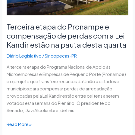
de
perdas
com
a
Terceira etapa do Pronampe e
Lei
compensação de perdas com a Lei
Kandir
Kandir estão na pauta desta quarta
estão
na
Diário Legislativo
/
Sincopecas-PR
pauta
desta
A terceira etapa do Programa Nacional de Apoio às
quarta
Microempresas e Empresas de Pequeno Porte (Pronampe)
e o projeto que transfere recursos da União a estados e
municípios para compensar perdas de arrecadação
provocadas pela Lei Kandir estão entre os itens a serem
votados esta semana do Plenário. O presidente do
Senado, Davi Alcolumbre, definiu
Read More »