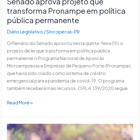
Senado aprova projeto que
transforma Pronampe em política
pública permanente
Diário Legislativo
/
Sincopecas-PR
O Plenário do Senado aprovou nesta quinta-feira (10) o
projeto de lei que transforma em política pública
permanente o Programa Nacional de Apoio às
Microempresas e Empresas de Pequeno Porte (Pronampe),
que havia sido criado como sistema de crédito
emergencial para a pandemia de covid-19. O programa
também receberá mais recursos. O PL 4.139/2020 segue
Read More »
Projeto
amplia