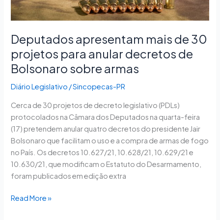
sobre
armas
Deputados apresentam mais de 30
projetos para anular decretos de
Bolsonaro sobre armas
Diário Legislativo
/
Sincopecas-PR
Cerca de 30 projetos de decreto legislativo (PDLs)
protocolados na Câmara dos Deputados na quarta-feira
(17) pretendem anular quatro decretos do presidente Jair
Bolsonaro que facilitam o uso e a compra de armas de fogo
no País. Os decretos 10.627/21, 10.628/21, 10.629/21 e
10.630/21, que modificam o Estatuto do Desarmamento,
foram publicados em edição extra
Read More »