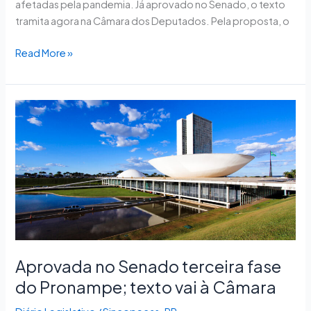
afetadas pela pandemia. Já aprovado no Senado, o texto
tramita agora na Câmara dos Deputados. Pela proposta, o
Read More »
Aprovada
no
Senado
terceira
fase
do
Pronampe;
texto
vai
à
Aprovada no Senado terceira fase
Câmara
do Pronampe; texto vai à Câmara