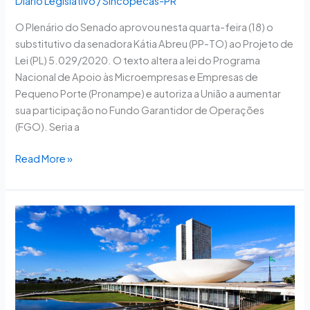
Diário Legislativo
/
Sincopecas-PR
O Plenário do Senado aprovou nesta quarta-feira (18) o
substitutivo da senadora Kátia Abreu (PP-TO) ao Projeto de
Lei (PL) 5.029/2020. O texto altera a lei do Programa
Nacional de Apoio às Microempresas e Empresas de
Pequeno Porte (Pronampe) e autoriza a União a aumentar
sua participação no Fundo Garantidor de Operações
(FGO). Seria a
Read More »
Terceira
etapa
do
Pronampe
e
compensação