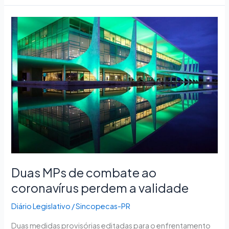
Duas
MPs
de
combate
ao
coronavírus
perdem
a
validade
Duas MPs de combate ao
coronavírus perdem a validade
Diário Legislativo
/
Sincopecas-PR
Duas medidas provisórias editadas para o enfrentamento