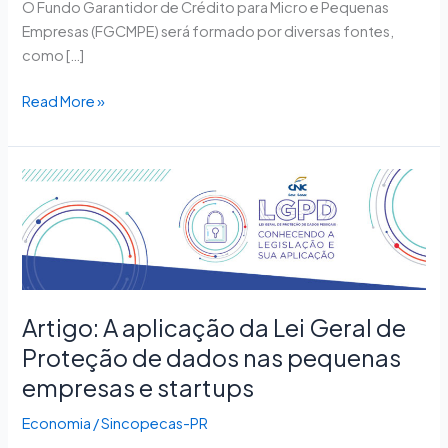
O Fundo Garantidor de Crédito para Micro e Pequenas
Empresas (FGCMPE) será formado por diversas fontes,
como […]
Read More »
Artigo:
A
aplicação
da
Lei
Geral
Artigo: A aplicação da Lei Geral de
de
Proteção
Proteção de dados nas pequenas
de
empresas e startups
dados
nas
Economia
/
Sincopecas-PR
pequenas