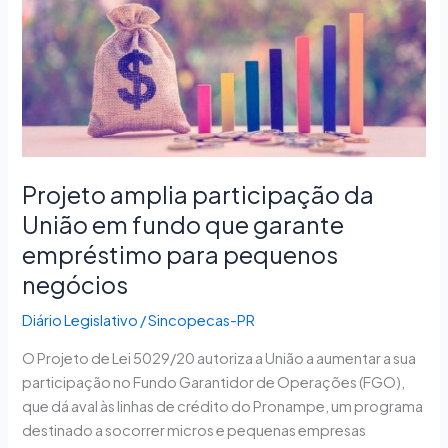
participação
da
União
em
fundo
que
garante
empréstimo
Projeto amplia participação da
para
União em fundo que garante
pequenos
negócios
empréstimo para pequenos
negócios
Diário Legislativo
/
Sincopecas-PR
O Projeto de Lei 5029/20 autoriza a União a aumentar a sua
participação no Fundo Garantidor de Operações (FGO),
que dá aval às linhas de crédito do Pronampe, um programa
destinado a socorrer micros e pequenas empresas