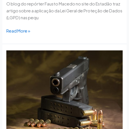
O blog do repórter Fausto Macedo no site do Estadão traz
empresas
artigo sobre a aplicação da Lei Geral de Proteção de Dados
e
(LGPD) nas pequ
startups
Read More »
Deputados
apresentam
mais
de
30
projetos
para
anular
decretos
de
Bolsonaro