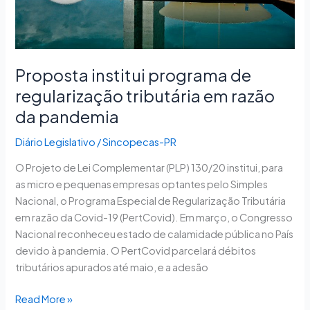
da
pandemia
Proposta institui programa de
regularização tributária em razão
da pandemia
Diário Legislativo
/
Sincopecas-PR
O Projeto de Lei Complementar (PLP) 130/20 institui, para
as micro e pequenas empresas optantes pelo Simples
Nacional, o Programa Especial de Regularização Tributária
em razão da Covid-19 (PertCovid). Em março, o Congresso
Nacional reconheceu estado de calamidade pública no País
devido à pandemia. O PertCovid parcelará débitos
tributários apurados até maio, e a adesão
Read More »