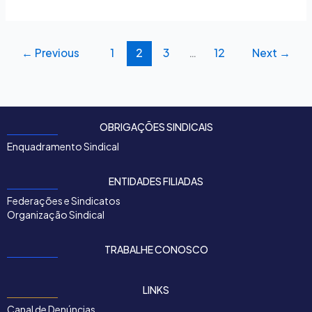
←
Previous
1
2
3
…
12
Next
→
OBRIGAÇÕES SINDICAIS
Enquadramento Sindical
ENTIDADES FILIADAS
Federações e Sindicatos
Organização Sindical
TRABALHE CONOSCO
LINKS
Canal de Denúncias