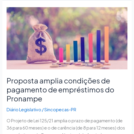
Proposta
amplia
condições
de
pagamento
de
empréstimos
do
Pronampe
Proposta amplia condições de
pagamento de empréstimos do
Pronampe
Diário Legislativo
/
Sincopecas-PR
O Projeto de Lei 125/21 amplia o prazo de pagamento (de
36 para 60 meses) e o de carência (de 8 para 12 meses) dos