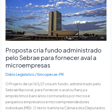
para
fornecer
aval
a
microempresas
Proposta cria fundo administrado
pelo Sebrae para fornecer aval a
microempresas
Diário Legislativo
/
Sincopecas-PR
O Projeto de Lei 163/21 cria um fundo, administrado pelo
Sebrae Nacional, para fornecer o aval ou fiança a
empréstimos bancários contratados por micros e
pequenos empresários e microempreendedores
individuais (MEI). O texto tramita na Câmara dos Deputados.