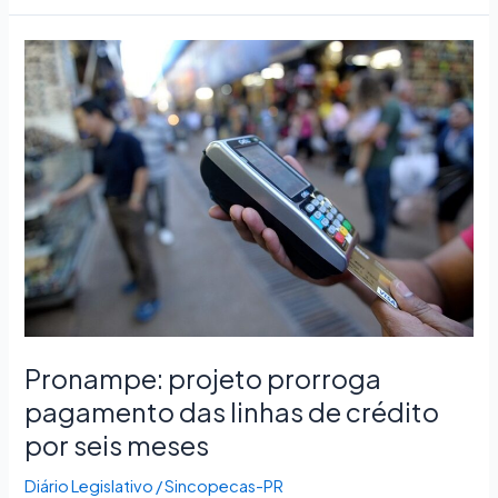
Pronampe:
projeto
prorroga
pagamento
das
linhas
de
crédito
por
seis
meses
Pronampe: projeto prorroga
pagamento das linhas de crédito
por seis meses
Diário Legislativo
/
Sincopecas-PR