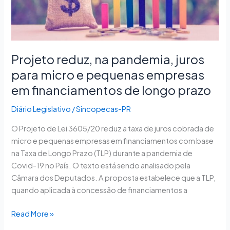
para
micro
e
pequenas
empresas
Projeto reduz, na pandemia, juros
em
para micro e pequenas empresas
financiamentos
de
em financiamentos de longo prazo
longo
Diário Legislativo
/
Sincopecas-PR
prazo
O Projeto de Lei 3605/20 reduz a taxa de juros cobrada de
micro e pequenas empresas em financiamentos com base
na Taxa de Longo Prazo (TLP) durante a pandemia de
Covid-19 no País. O texto está sendo analisado pela
Câmara dos Deputados. A proposta estabelece que a TLP,
quando aplicada à concessão de financiamentos a
Read More »