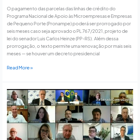
O pagamento das parcelas das linhas de crédito do
Programa Nacional de Apoio às Microempresas e Empresas
de Pequeno Porte (Pronampe) poderá ser prorrogado por
seis meses caso seja aprovado o PL 767/2021, projeto de
lei do senador Luis Carlos Heinze (PP-RS). Além dessa
prorrogação, o texto permite uma renovação por mais seis
meses — se houver um decreto presidencial
Read More »
Em
reunião
com
Bolsonaro
e
Guedes,
senadores