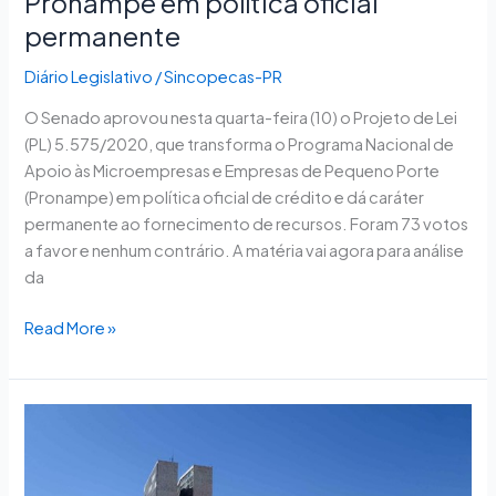
Pronampe em política oficial
permanente
Diário Legislativo
/
Sincopecas-PR
O Senado aprovou nesta quarta-feira (10) o Projeto de Lei
(PL) 5.575/2020, que transforma o Programa Nacional de
Apoio às Microempresas e Empresas de Pequeno Porte
(Pronampe) em política oficial de crédito e dá caráter
permanente ao fornecimento de recursos. Foram 73 votos
a favor e nenhum contrário. A matéria vai agora para análise
da
Read More »
Senado
vota
MP
do