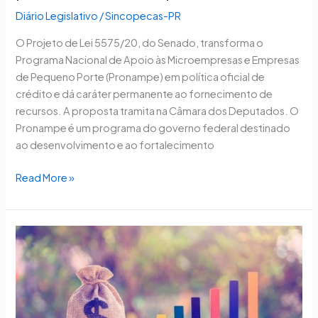
Diário Legislativo
/
Sincopecas-PR
O Projeto de Lei 5575/20, do Senado, transforma o
Programa Nacional de Apoio às Microempresas e Empresas
de Pequeno Porte (Pronampe) em política oficial de
crédito e dá caráter permanente ao fornecimento de
recursos. A proposta tramita na Câmara dos Deputados. O
Pronampe é um programa do governo federal destinado
ao desenvolvimento e ao fortalecimento
Read More »
Projeto
reduz,
na
pandemia,
juros