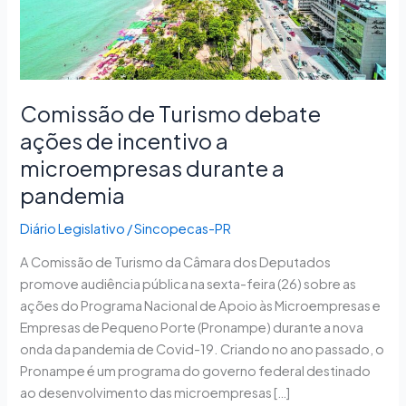
incentivo
a
microempresas
durante
a
Comissão de Turismo debate
pandemia
ações de incentivo a
microempresas durante a
pandemia
Diário Legislativo
/
Sincopecas-PR
A Comissão de Turismo da Câmara dos Deputados
promove audiência pública na sexta-feira (26) sobre as
ações do Programa Nacional de Apoio às Microempresas e
Empresas de Pequeno Porte (Pronampe) durante a nova
onda da pandemia de Covid-19. Criando no ano passado, o
Pronampe é um programa do governo federal destinado
ao desenvolvimento das microempresas […]