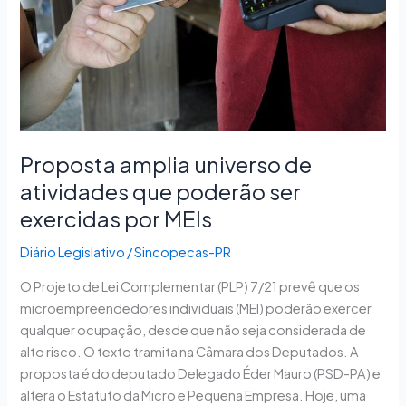
que
poderão
ser
exercidas
por
MEIs
Proposta amplia universo de
atividades que poderão ser
exercidas por MEIs
Diário Legislativo
/
Sincopecas-PR
O Projeto de Lei Complementar (PLP) 7/21 prevê que os
microempreendedores individuais (MEI) poderão exercer
qualquer ocupação, desde que não seja considerada de
alto risco. O texto tramita na Câmara dos Deputados. A
proposta é do deputado Delegado Éder Mauro (PSD-PA) e
altera o Estatuto da Micro e Pequena Empresa. Hoje, uma