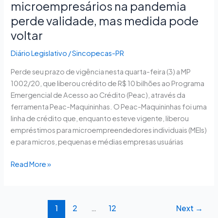
voltar
microempresários na pandemia
perde validade, mas medida pode
voltar
Diário Legislativo
/
Sincopecas-PR
Perde seu prazo de vigência nesta quarta-feira (3) a MP
1002/20, que liberou crédito de R$ 10 bilhões ao Programa
Emergencial de Acesso ao Crédito (Peac), através da
ferramenta Peac-Maquininhas. O Peac-Maquininhas foi uma
linha de crédito que, enquanto esteve vigente, liberou
empréstimos para microempreendedores individuais (MEIs)
e para micros, pequenas e médias empresas usuárias
Read More »
1
2
…
12
Next
→