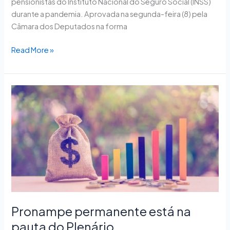
pensionistas do Instituto Nacional do Seguro Social (INSS)
durante a pandemia. Aprovada na segunda-feira (8) pela
Câmara dos Deputados na forma
Read More »
Pronampe
permanente
está
na
pauta
do
Plenário
Pronampe permanente está na
pauta do Plenário