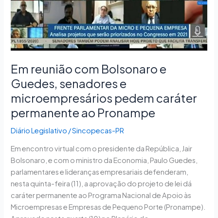
e
microempresários
pedem
caráter
permanente
Em reunião com Bolsonaro e
ao
Pronampe
Guedes, senadores e
microempresários pedem caráter
permanente ao Pronampe
Diário Legislativo
/
Sincopecas-PR
Em encontro virtual com o presidente da República, Jair
Bolsonaro, e com o ministro da Economia, Paulo Guedes,
parlamentares e lideranças empresariais defenderam,
nesta quinta-feira (11), a aprovação do projeto de lei dá
caráter permanente ao Programa Nacional de Apoio às
Microempresas e Empresas de Pequeno Porte (Pronampe).