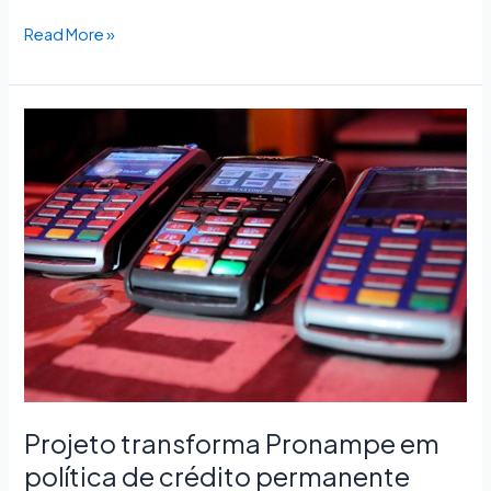
Read More »
Projeto
transforma
Pronampe
em
política
de
crédito
permanente
Projeto transforma Pronampe em
política de crédito permanente