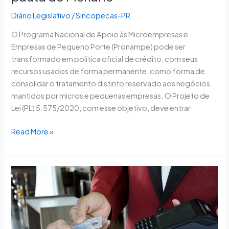
Diário Legislativo
/
Sincopecas-PR
O Programa Nacional de Apoio às Microempresas e
Empresas de Pequeno Porte (Pronampe) pode ser
transformado em política oficial de crédito, com seus
recursos usados de forma permanente, como forma de
consolidar o tratamento distinto reservado aos negócios
mantidos por micros e pequenas empresas. O Projeto de
Lei (PL) 5.575/2020, com esse objetivo, deve entrar
Read More »
Proposta
amplia
universo
de
atividades