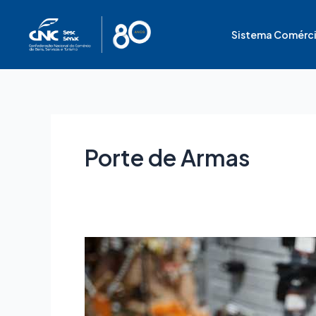
Ir
para
Sistema Comérc
o
conteúdo
Porte de Armas
Comissão
rejeita
proposta
que