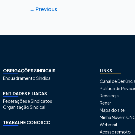
←
Previous
OBRIGAÇÕES SINDICAIS
LINKS
Enquadramento Sindical
Canal de Denúnci
Política de Priva
ENTIDADES FILIADAS
Renalegis
Federações e Sindicatos
Renar
Organização Sindical
Mapa do site
Minha Nuvem CN
TRABALHE CONOSCO
Webmail
Acesso remoto