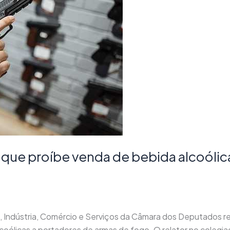
que proíbe venda de bebida alcoólic
ndústria, Comércio e Serviços da Câmara dos Deputados rejei
lcoólicas a portadores de armas de fogo. O relator no coleg