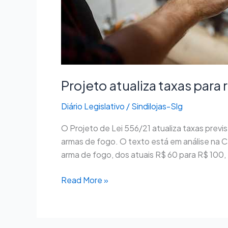
de
fogo
Projeto atualiza taxas para
Diário Legislativo
/
Sindilojas-Slg
O Projeto de Lei 556/21 atualiza taxas prev
armas de fogo. O texto está em análise na 
arma de fogo, dos atuais R$ 60 para R$ 100,
Read More »