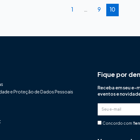
1
…
9
10
Fique por de
as
Receba em seu e-mai
cidade e Proteção de Dados Pessoais
eventos e novidad
Seu
e-
C
mail
Concordo com
Ter