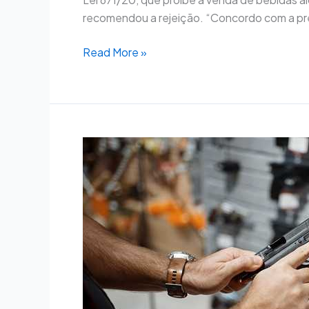
recomendou a rejeição. “Concordo com a pre
Read More »
Projeto
atualiza
taxas
para
registro,
renovação
e
porte
de
armas