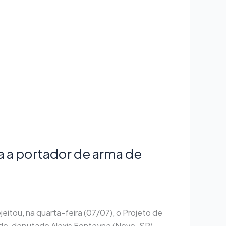
a a portador de arma de
tou, na quarta-feira (07/07), o Projeto de
iado, deputado Alexis Fonteyne (Novo-SP),