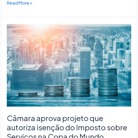
Read More »
Câmara
aprova
projeto
que
autoriza
isenção
do
Imposto
sobre
Serviços
na
Copa
do
Câmara aprova projeto que
Mundo
autoriza isenção do Imposto sobre
Feminina
Serviços na Copa do Mundo