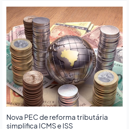
Nova
PEC
de
reforma
tributária
simplifica
ICMS
e
ISS
Nova PEC de reforma tributária
simplifica ICMS e ISS