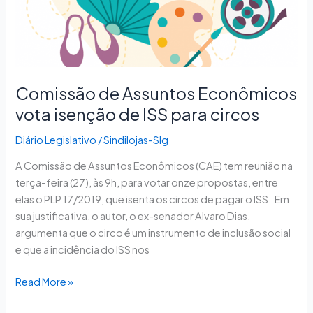
de
ISS
para
circos
Comissão de Assuntos Econômicos
vota isenção de ISS para circos
Diário Legislativo
/
Sindilojas-Slg
A Comissão de Assuntos Econômicos (CAE) tem reunião na
terça-feira (27), às 9h, para votar onze propostas, entre
elas o PLP 17/2019, que isenta os circos de pagar o ISS. Em
sua justificativa, o autor, o ex-senador Alvaro Dias,
argumenta que o circo é um instrumento de inclusão social
e que a incidência do ISS nos
Read More »