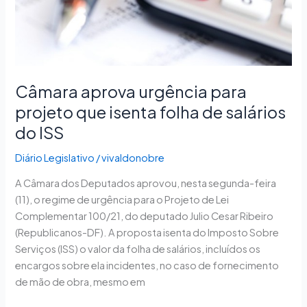
folha
de
salários
do
ISS
Câmara aprova urgência para
projeto que isenta folha de salários
do ISS
Diário Legislativo
/
vivaldonobre
A Câmara dos Deputados aprovou, nesta segunda-feira
(11), o regime de urgência para o Projeto de Lei
Complementar 100/21, do deputado Julio Cesar Ribeiro
(Republicanos-DF). A proposta isenta do Imposto Sobre
Serviços (ISS) o valor da folha de salários, incluídos os
encargos sobre ela incidentes, no caso de fornecimento
de mão de obra, mesmo em