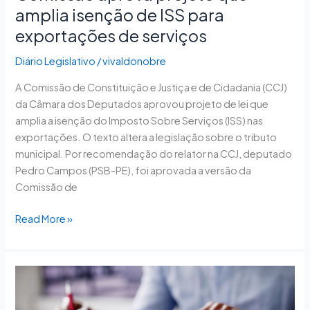
amplia isenção de ISS para
exportações de serviços
Diário Legislativo
/
vivaldonobre
A Comissão de Constituição e Justiça e de Cidadania (CCJ)
da Câmara dos Deputados aprovou projeto de lei que
amplia a isenção do Imposto Sobre Serviços (ISS) nas
exportações. O texto altera a legislação sobre o tributo
municipal. Por recomendação do relator na CCJ, deputado
Pedro Campos (PSB-PE), foi aprovada a versão da
Comissão de
Read More »
Novos
tributos
começam