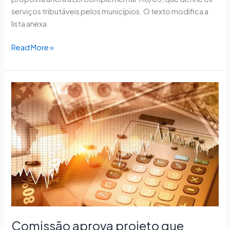
serviços tributáveis pelos municípios. O texto modifica a
lista anexa
Read More »
Comissão
aprova
projeto
que
amplia
isenção
de
ISS
para
exportações
de
Comissão aprova projeto que
serviços