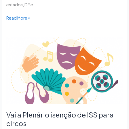
estados, DF e
Read More »
Vai
a
Plenário
isenção
de
ISS
para
circos
Vai a Plenário isenção de ISS para
circos