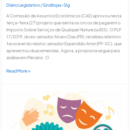
Diário Legislativo
/
Sindilojas-Slg
A Comissão de Assuntos Econômicos (CAE) aprovou nesta
terça-feira (27) projeto que isenta os circos de pagarem o
Imposto Sobre Serviços de Qualquer Natureza (ISS). O PLP
17/2019, do ex-senador Alvaro Dias (PR), recebeu relatório
favorável do relator, senador Esperidião Amin (PP-SC), que
apresentou duas emendas. Agora, a proposta segue para
análise em Plenário. O
Read More »
Comissão
de
Assuntos
Econômicos
vota
isenção