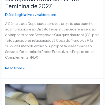
de
Feminina de 2027
2027
Diário Legislativo
/
vivaldonobre
A Câmara dos Deputados aprovou projeto que permite
aos municípios e ao Distrito Federal concederem isenção
do Imposto sobre Serviços de Qualquer Natureza (ISS) para
fatos geradores relacionados à Copa do Mundo da Fifa
2027 de Futebol Feminino. A proposta será enviada ao
Senado. De autoria do Poder Executivo, o Projeto de Lei
Complementar (PLP)
Read More »
Comissão
aprova
inclusão
da