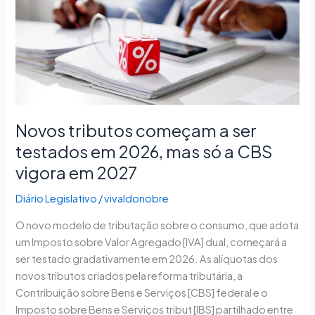
a
ser
testados
em
2026,
mas
só
Novos tributos começam a ser
a
testados em 2026, mas só a CBS
CBS
vigora
vigora em 2027
em
Diário Legislativo
/
vivaldonobre
2027
O novo modelo de tributação sobre o consumo, que adota
um Imposto sobre Valor Agregado [IVA] dual, começará a
ser testado gradativamente em 2026. As alíquotas dos
novos tributos criados pela reforma tributária, a
Contribuição sobre Bens e Serviços [CBS] federal e o
Imposto sobre Bens e Serviços tribut [IBS] partilhado entre