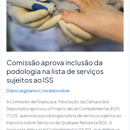
podologia
na
lista
de
serviços
sujeitos
ao
ISS
Comissão aprova inclusão da
podologia na lista de serviços
sujeitos ao ISS
Diário Legislativo
/
vivaldonobre
A Comissão de Finanças e Tributação da Câmara dos
Deputados aprovou o Projeto de Lei Complementar (PLP)
71/25, que inclui a podologia na lista de serviços sujeitos ao
Imposto sobre Serviços de Qualquer Natureza (ISS). A
proposta altera a Lei Complementar 116/03, que define os