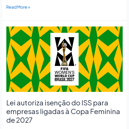
Read More »
Lei
autoriza
isenção
do
ISS
para
empresas
ligadas
à
Copa
Feminina
Lei autoriza isenção do ISS para
de
empresas ligadas à Copa Feminina
2027
de 2027