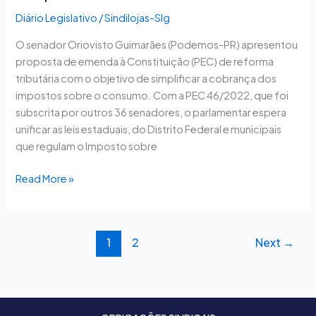
Diário Legislativo
/
Sindilojas-Slg
O senador Oriovisto Guimarães (Podemos-PR) apresentou
proposta de emenda à Constituição (PEC) de reforma
tributária com o objetivo de simplificar a cobrança dos
impostos sobre o consumo. Com a PEC 46/2022, que foi
subscrita por outros 36 senadores, o parlamentar espera
unificar as leis estaduais, do Distrito Federal e municipais
que regulam o Imposto sobre
Read More »
1
2
Next
→