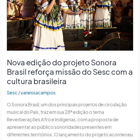
Brasil
reforça
missão
do
Sesc
com
a
cultura
Nova edição do projeto Sonora
brasileira
Brasil reforça missão do Sesc com a
cultura brasileira
Sesc
/
vanessacampos
O Sonora Brasil, um dos principais projetos de circulação
musical do País, traz em sua 28ª edição o tema
Reverberações Afro e Indígenas, com a proposta de
apresentar ao público sonoridades presentes em
diferentes territórios. O lançamento do projeto aconteceu