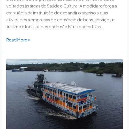
voltados às áreas de Saúde e Cultura. A medida reforça a
estratégia da instituição de expandir o acesso a suas
atividades a empresas do comércio de bens, serviços e
turismo e localidades onde não há unidades fixas.
Read More »
Comissão
aprova
programa
de
ecoturismo
e
incentivos
para
comunidades
da