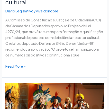
cultural
Diário Legislativo
/
vivaldonobre
A Comissão de Constituição e Justiça e de Cidadania (CCJ)
da Câmara dos Deputados aprovou o Projeto de Lei
4970/24, que prevê recursos para formação e qualificação
profissional de pessoas com deficiência no setor cultural.
O relator, deputado Defensor Stélio Dener (União-RR),
recomendou a aprovação. “O projeto se harmoniza com
os inúmeros dispositivos constitucionais que
Read More »
Nova
edição
do
projeto
Sonora