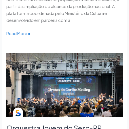
partir da ampliação do alcance da produção nacional. A
plataforma coordenada pelo Ministério da Cultura e
desenvolvido em parceria com a
Read More »
Orquestra
Jovem
do
Sesc-
PR
emociona
público
na
Semana
S
com
Orquestra Jovem do Sesc-PR