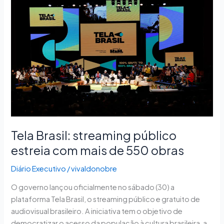
Tela
Brasil:
streaming
público
estreia
com
mais
de
550
obras
Tela Brasil: streaming público
estreia com mais de 550 obras
Diário Executivo
/
vivaldonobre
O governo lançou oficialmente no sábado (30) a
plataforma Tela Brasil, o streaming público e gratuito de
audiovisual brasileiro. A iniciativa tem o objetivo de
democratizar o acesso da população à cultura brasileira, a