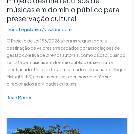
Projeto destina recursos de
músicas em domínio público para
preservação cultural
Diário Legislativo
/
vivaldonobre
O Projeto de Lei 153/2026 altera as regras sobre a
destinação de valores arrecadados por associações de
gestão coletiva de direitos autorais, como o Ecad, quando
se trata de músicas em domínio público ou sem autor
identificado. Pelo texto, apresentado pelo senador Magno
Malta (PL-ES) neste mês, esses recursos deverão ser
direcionados a entidades culturais
Read More »
Sesc
fortalece