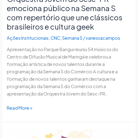
repertório
emociona público na Semana S
que
com repertório que une clássicos
une
brasileiros e cultura geek
clássicos
brasileiros
Ações Institucionais
,
CNC
,
Semana S
/
vanessacampos
e
cultura
Apresentação no Parque Barigui reuniu 54 músicos do
geek
Centro de Difusão Musical de Maringá e celebrou a
formação artística de novos talentos durante a
programação da Semana S do Comércio A cultura e a
formação de novos talentos ganharam destaque na
programação da Semana S do Comércio com a
apresentação da Orquestra Jovem do Sesc-PR,
Read More »
Câmara