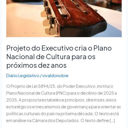
Nacional
de
Cultura
para
os
próximos
dez
Projeto do Executivo cria o Plano
anos
Nacional de Cultura para os
próximos dez anos
Diário Legislativo
/
vivaldonobre
O Projeto de Lei 5894/25, do Poder Executivo, institui o
Plano Nacional de Cultura (PNC) para o decênio de 2025 a
2035. A proposta estabelece princípios, diretrizes, eixos
estratégicos e mecanismos de governança para orientar as
políticas culturais do país na próxima década. O texto está
em análise na Câmara dos Deputados. O texto define […]