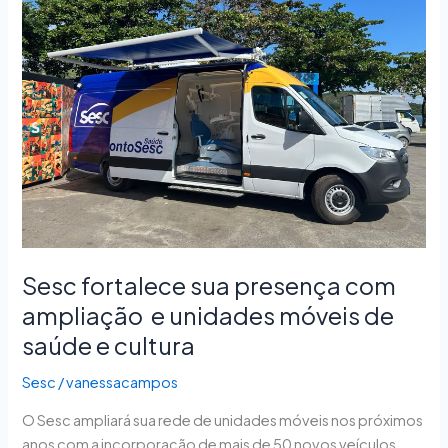
sua
presença
com
ampliação
e
unidades
móveis
de
saúde
e
cultura
Sesc fortalece sua presença com
ampliação e unidades móveis de
saúde e cultura
Sesc
/
vanessacampos
O Sesc ampliará sua rede de unidades móveis nos próximos
anos com a incorporação de mais de 50 novos veículos