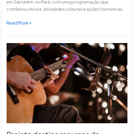
em Santarém, no Pará, com uma programação que
combinou shows, atividades culturais e ações formativas.
Read More »
Projeto
destina
recursos
de
músicas
em
domínio
público
para
preservação
cultural