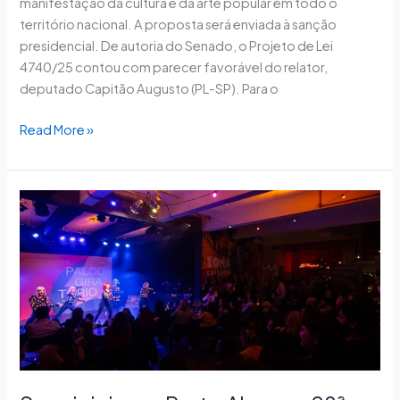
manifestação da cultura e da arte popular em todo o
território nacional. A proposta será enviada à sanção
presidencial. De autoria do Senado, o Projeto de Lei
4740/25 contou com parecer favorável do relator,
deputado Capitão Augusto (PL-SP). Para o
Read More »
Sesc
inicia
em
Porto
Alegre
a
28ª
edição
do
Palco