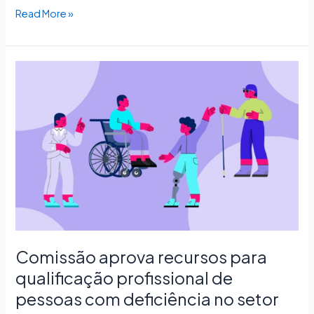
Read More »
Comissão
aprova
recursos
para
qualificação
profissional
de
pessoas
com
deficiência
no
Comissão aprova recursos para
setor
cultural
qualificação profissional de
pessoas com deficiência no setor