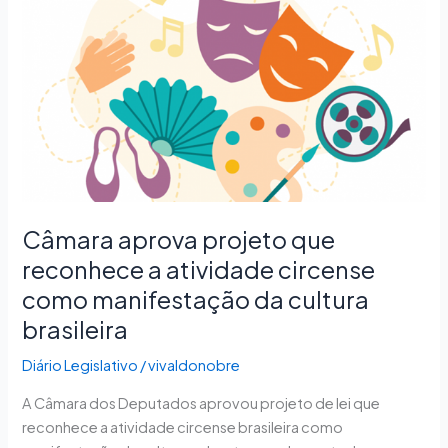
aprova
projeto
que
reconhece
a
atividade
circense
como
manifestação
da
Câmara aprova projeto que
cultura
reconhece a atividade circense
brasileira
como manifestação da cultura
brasileira
Diário Legislativo
/
vivaldonobre
A Câmara dos Deputados aprovou projeto de lei que
reconhece a atividade circense brasileira como