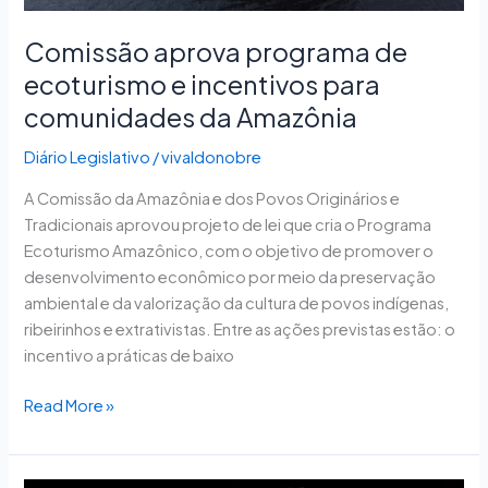
Amazônia
Comissão aprova programa de
ecoturismo e incentivos para
comunidades da Amazônia
Diário Legislativo
/
vivaldonobre
A Comissão da Amazônia e dos Povos Originários e
Tradicionais aprovou projeto de lei que cria o Programa
Ecoturismo Amazônico, com o objetivo de promover o
desenvolvimento econômico por meio da preservação
ambiental e da valorização da cultura de povos indígenas,
ribeirinhos e extrativistas. Entre as ações previstas estão: o
incentivo a práticas de baixo
Read More »