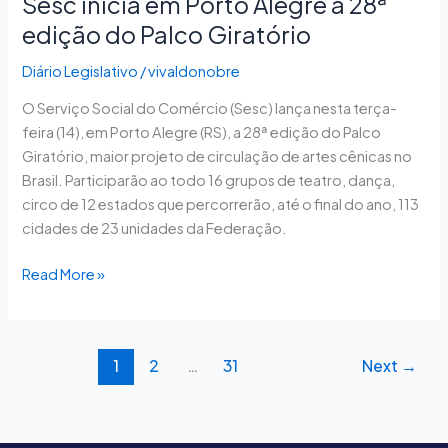
Sesc inicia em Porto Alegre a 28ª
Giratório
edição do Palco Giratório
Diário Legislativo
/
vivaldonobre
O Serviço Social do Comércio (Sesc) lança nesta terça-
feira (14), em Porto Alegre (RS), a 28ª edição do Palco
Giratório, maior projeto de circulação de artes cênicas no
Brasil. Participarão ao todo 16 grupos de teatro, dança,
circo de 12 estados que percorrerão, até o final do ano, 113
cidades de 23 unidades da Federação.
Read More »
1
2
…
31
Next
→