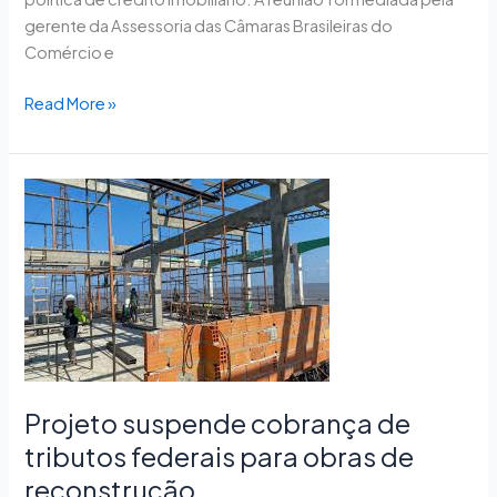
gerente da Assessoria das Câmaras Brasileiras do
Comércio e
Read More »
Projeto
suspende
cobrança
de
tributos
federais
para
obras
de
Projeto suspende cobrança de
reconstrução
tributos federais para obras de
reconstrução