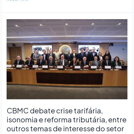
CBMC
debate
crise
tarifária,
isonomia
e
reforma
tributária,
entre
outros
temas
de
interesse
CBMC debate crise tarifária,
do
isonomia e reforma tributária, entre
setor
outros temas de interesse do setor