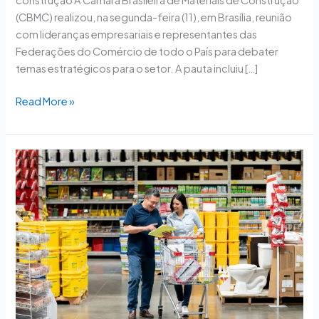
construção A Câmara Brasileira de Materiais de Construção
(CBMC) realizou, na segunda-feira (11), em Brasília, reunião
com lideranças empresariais e representantes das
Federações do Comércio de todo o País para debater
temas estratégicos para o setor. A pauta incluiu […]
Read More »
CNC
apoia
aprovação
do
Programa
Cartão
Reconstruir
na
Comissão
de