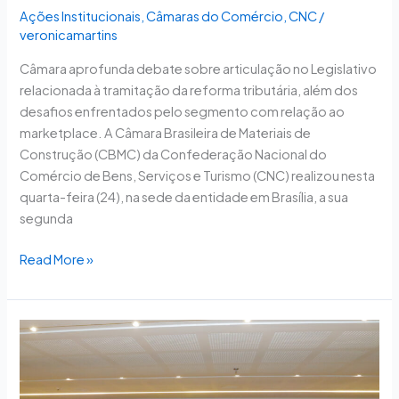
Ações Institucionais
,
Câmaras do Comércio
,
CNC
/
veronicamartins
Câmara aprofunda debate sobre articulação no Legislativo
relacionada à tramitação da reforma tributária, além dos
desafios enfrentados pelo segmento com relação ao
marketplace. A Câmara Brasileira de Materiais de
Construção (CBMC) da Confederação Nacional do
Comércio de Bens, Serviços e Turismo (CNC) realizou nesta
quarta-feira (24), na sede da entidade em Brasília, a sua
segunda
Read More »
CBMC
recebe
representante
da