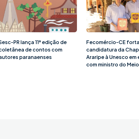
Sesc-PR lança 11ª edição de
Fecomércio-CE fort
coletânea de contos com
candidatura da Cha
autores paranaenses
Araripe à Unesco em
com ministro do Mei