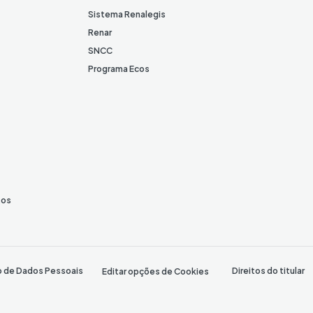
Sistema Renalegis
Renar
SNCC
Programa Ecos
tos
o de Dados Pessoais
Direitos do titular
Editar opções de Cookies