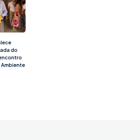
alece
pada do
 encontro
o Ambiente