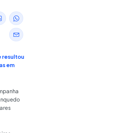
 resultou
oas em
ampanha
rinquedo
lares