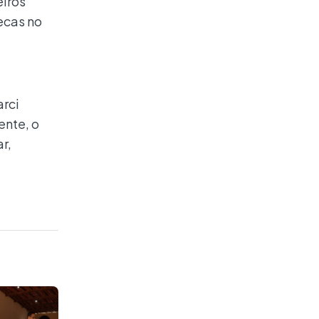
iros
ecas no
rci
ente, o
r,