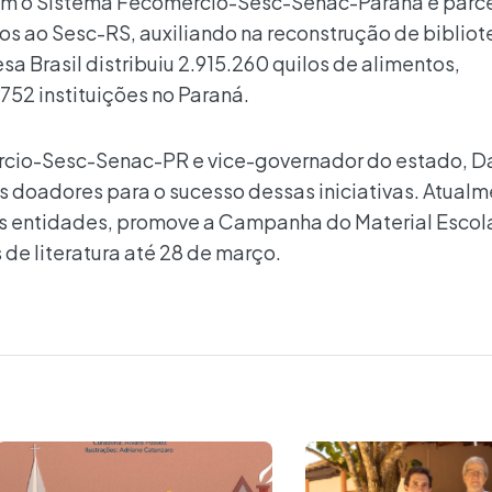
om o Sistema Fecomércio-Sesc-Senac-Paraná e parce
ros ao Sesc-RS, auxiliando na reconstrução de bibliot
a Brasil distribuiu 2.915.260 quilos de alimentos,
752 instituições no Paraná.
cio-Sesc-Senac-PR e vice-governador do estado, Da
s doadores para o sucesso dessas iniciativas. Atualm
s entidades, promove a Campanha do Material Escola
 de literatura até 28 de março.