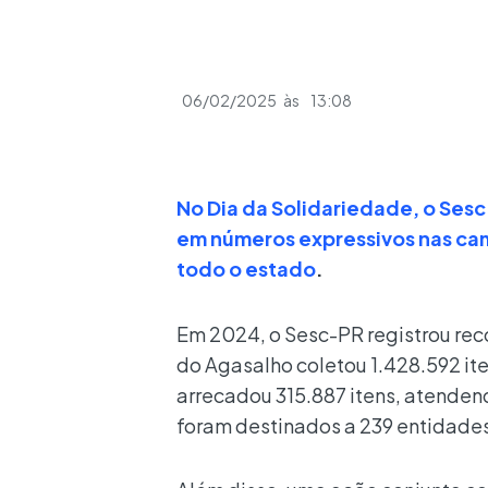
06/02/2025
às
13:08
No Dia da Solidariedade, o Ses
em números expressivos nas ca
todo o estado
.
Em 2024, o Sesc-PR registrou r
do Agasalho coletou 1.428.592 it
arrecadou 315.887 itens, atendend
foram destinados a 239 entidade