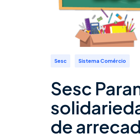
,
Sesc
Sistema Comércio
Sesc Para
solidarie
de arreca