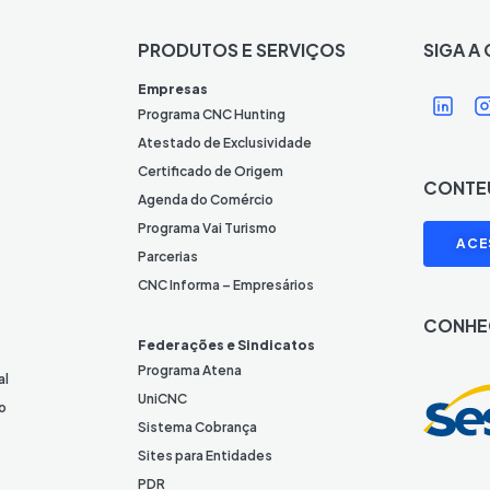
PRODUTOS E SERVIÇOS
SIGA A
Í
Í
Empresas
c
Programa CNC Hunting
o
Atestado de Exclusividade
n
Certificado de Origem
CONTE
e
Agenda do Comércio
L
I
Programa Vai Turismo
ACE
i
Parcerias
n
CNC Informa – Empresários
k
CONHE
e
Federações e Sindicatos
d
Programa Atena
al
I
UniCNC
o
n
Sistema Cobrança
Sites para Entidades
PDR