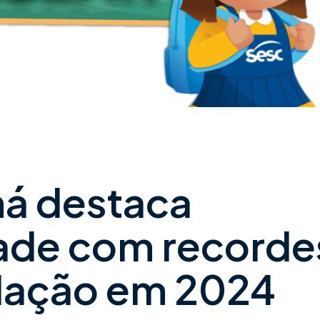
ná destaca
dade com recorde
dação em 2024