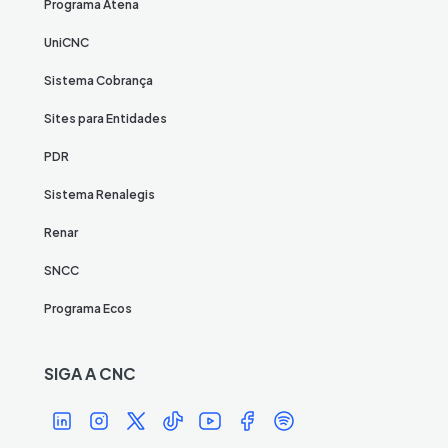
Programa Atena
UniCNC
Sistema Cobrança
Sites para Entidades
PDR
Sistema Renalegis
Renar
SNCC
Programa Ecos
SIGA A CNC
Í
Í
Í
Í
Í
Í
Í
c
c
c
c
c
c
c