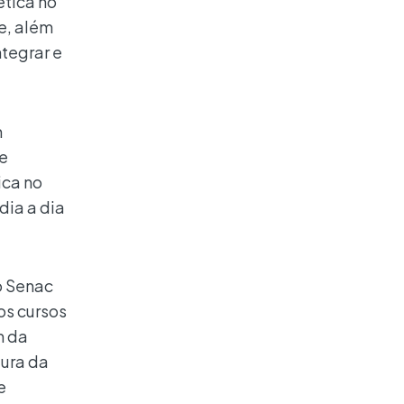
ética no
e, além
tegrar e
m
 e
ica no
dia a dia
o Senac
os cursos
m da
tura da
e