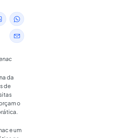
Senac
ana da
es de
sitas
forçam o
rática.
nac e um