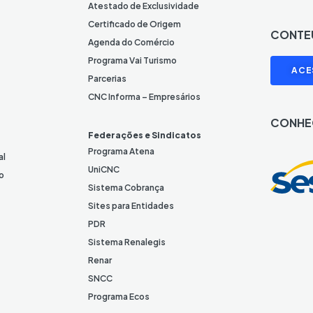
o
Atestado de Exclusividade
n
Certificado de Origem
CONTE
e
Agenda do Comércio
L
I
Programa Vai Turismo
ACE
i
Parcerias
n
CNC Informa – Empresários
k
CONHE
e
Federações e Sindicatos
d
Programa Atena
al
I
UniCNC
o
n
Sistema Cobrança
Sites para Entidades
PDR
Sistema Renalegis
Renar
SNCC
Programa Ecos