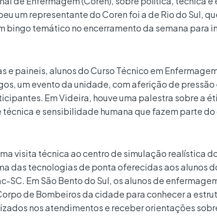
l de Enfermagem (Coren), sobre política, técnica e 
eu um representante do Coren foi a de Rio do Sul, qu
m bingo temático no encerramento da semana para in
as e paineis, alunos do Curso Técnico em Enfermage
gos, um evento da unidade, com aferição de pressão
icipantes. Em Videira, houve uma palestra sobre a ét
 técnica e sensibilidade humana que fazem parte do 
a visita técnica ao centro de simulação realística d
a das tecnologias de ponta oferecidas aos alunos d
-SC. Em São Bento do Sul, os alunos de enfermage
Corpo de Bombeiros da cidade para conhecer a estru
izados nos atendimentos e receber orientações sobr