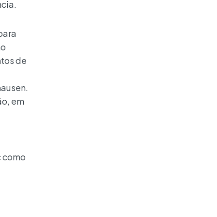
cia.
para
no
tos de
a
hausen.
ão, em
c como