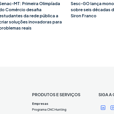
Senac-MT: Primeira Olimpíada
Sesc-GO lança mono
do Comércio desafia
sobre seis décadas d
estudantes da rede pública a
Siron Franco
criar soluções inovadoras para
problemas reais
PRODUTOS E SERVIÇOS
SIGA A
Í
Í
Empresas
c
Programa CNC Hunting