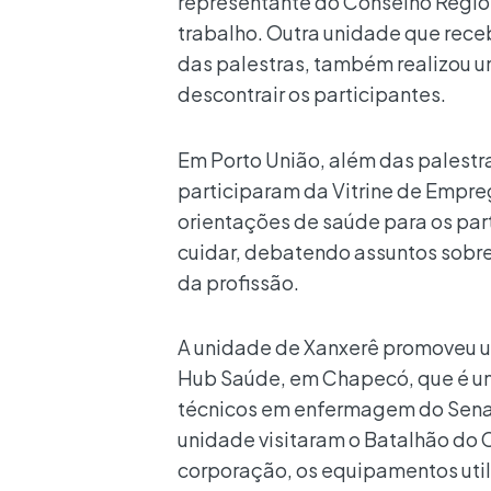
representante do Conselho Regiona
trabalho. Outra unidade que receb
das palestras, também realizou u
descontrair os participantes.
Em Porto União, além das palestr
participaram da Vitrine de Empre
orientações de saúde para os part
cuidar, debatendo assuntos sobre
da profissão.
A unidade de Xanxerê promoveu um
Hub Saúde, em Chapecó, que é um
técnicos em enfermagem do Senac
unidade visitaram o Batalhão do 
corporação, os equipamentos util