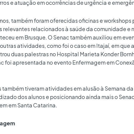
ros e atuação em ocorrências de urgência e emergên
nos, também foram oferecidas oficinas e workshops 
as relevantes relacionados à saúde da comunidade e 
teceu em Brusque. O Senac também auxiliou em even
outras atividades, como foi o caso em Itajaí, em que 
strou duas palestras no Hospital Marieta Konder Born
ac foi apresentada no evento Enfermagem em Conex
s também tiveram atividades em alusão à Semana da
izado dos alunos e posicionando ainda mais o Sena
gem em Santa Catarina.
rmagem