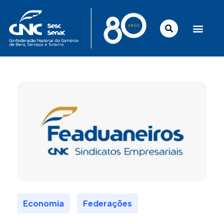
Ir
para
o
conteúdo
,
Economia
Federações