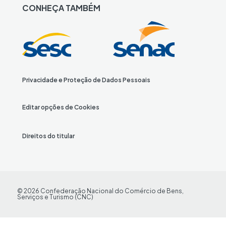
k
t
t
T
T
e
t
CONHEÇA TAMBÉM
e
a
i
o
u
b
i
d
g
g
k
b
o
f
I
r
o
e
o
y
n
a
T
k
m
w
i
Privacidade e Proteção de Dados Pessoais
t
t
Editar opções de Cookies
e
r
Direitos do titular
© 2026 Confederação Nacional do Comércio de Bens,
Serviços e Turismo (CNC)