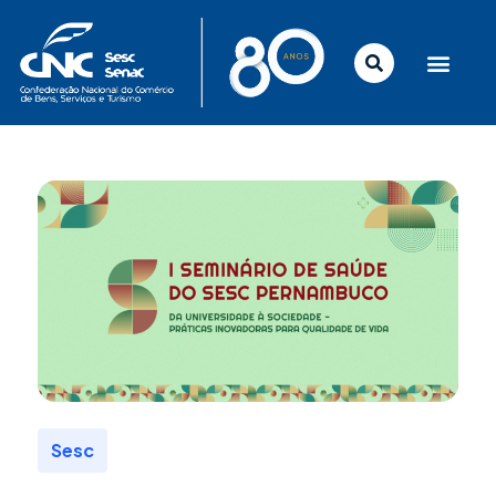
Ir
para
o
conteúdo
Sesc