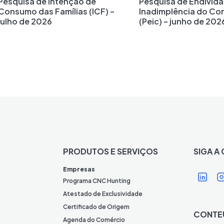
Pesquisa de Intenção de
Pesquisa de Endivid
Consumo das Famílias (ICF) –
Inadimplência do Co
julho de 2026
(Peic) – junho de 202
PRODUTOS E SERVIÇOS
SIGA A
Í
Í
Empresas
c
Programa CNC Hunting
o
Atestado de Exclusividade
n
Certificado de Origem
CONTE
e
Agenda do Comércio