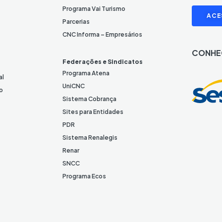
L
I
Programa Vai Turismo
ACE
i
Parcerias
n
CNC Informa – Empresários
k
CONHE
e
Federações e Sindicatos
d
Programa Atena
al
I
UniCNC
o
n
Sistema Cobrança
Sites para Entidades
PDR
Sistema Renalegis
Renar
SNCC
Programa Ecos